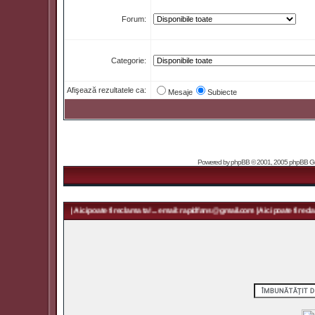
Forum:
Categorie:
Afişează rezultatele ca:
Mesaje
Subiecte
Powered by
phpBB
© 2001, 2005 phpBB Grou
pidfans@gmail.com | Aici poate fi reclama ta! ... email: rapidfans@gmail.com | Aici poate fi reclam