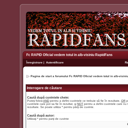
Fc RAPID Oficial vedem totul in alb-visiniu RapidFans
Înregistrare
|
Autentificare
R
Pagina de start a forumului Fc RAPID Oficial vedem totul in alb-visin
Interogare de căutare
Caută după cuvintele cheie:
Puteţi folosi
AND
pentru a defini cuvintele ce trebuie să fie în rezultate,
OR
p
cuvintele care pot sa fie în rezultat, şi
NOT
pentru a defini cuvintele care nu t
rezultate. Se poate utiliza * pentru părţi de cuvinte.
Caută după autor:
Utilizaţi * pentru parţi de cuvinte