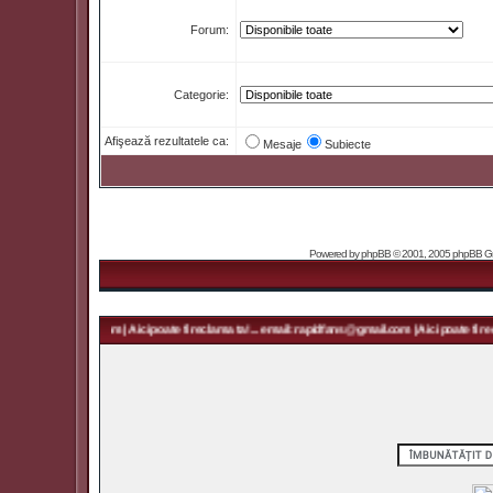
Forum:
Categorie:
Afişează rezultatele ca:
Mesaje
Subiecte
Powered by
phpBB
© 2001, 2005 phpBB Grou
 rapidfans@gmail.com | Aici poate fi reclama ta! ... email: rapidfans@gmail.com | Aici poate fi recl