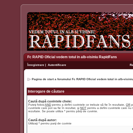
Fc RAPID Oficial vedem totul in alb-visiniu RapidFans
Înregistrare
|
Autentificare
R
Pagina de start a forumului Fc RAPID Oficial vedem totul in alb-visin
Interogare de căutare
Caută după cuvintele cheie:
Puteţi folosi
AND
pentru a defini cuvintele ce trebuie să fie în rezultate,
OR
p
cuvintele care pot sa fie în rezultat, şi
NOT
pentru a defini cuvintele care nu t
rezultate. Se poate utiliza * pentru părţi de cuvinte.
Caută după autor:
Utilizaţi * pentru parţi de cuvinte