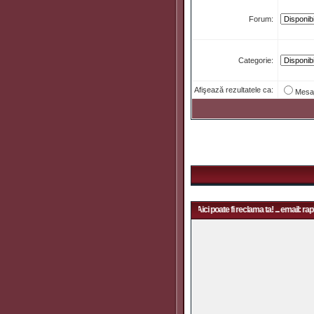
Forum:
Categorie:
Afişează rezultatele ca:
Mesa
Aici poate fi reclama ta! ... email: rapidfans@gmail.com | Aici poate fi reclama ta! ... email: rap