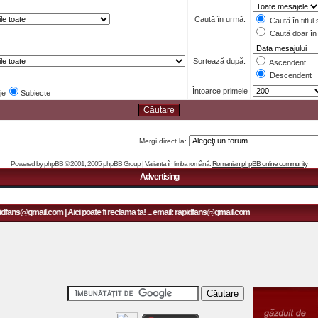
Caută în urmă:
Caută în titlul
Caută doar în 
Sortează după:
Ascendent
Descendent
Întoarce primele
je
Subiecte
Mergi direct la:
Powered by
phpBB
© 2001, 2005 phpBB Group | Varianta în limba română:
Romanian phpBB online community
Advertising
idfans@gmail.com | Aici poate fi reclama ta! ... email: rapidfans@gmail.com