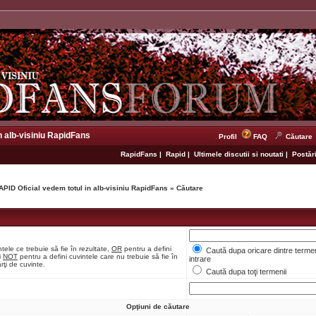
n alb-visiniu RapidFans
Profil
FAQ
Căutare
RapidFans
|
Rapid
|
Ultimele discutii si noutati
|
Postări
APID Oficial vedem totul in alb-visiniu RapidFans
»
Căutare
tele ce trebuie să fie în rezultate,
OR
pentru a defini
Caută dupa oricare dintre termen
i
NOT
pentru a defini cuvintele care nu trebuie să fie în
intrare
rţi de cuvinte.
Caută dupa toţi termenii
Opţiuni de căutare