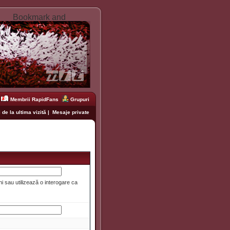
Membrii RapidFans
Grupuri
 de la ultima vizită
|
Mesaje private
i sau utilizează o interogare ca