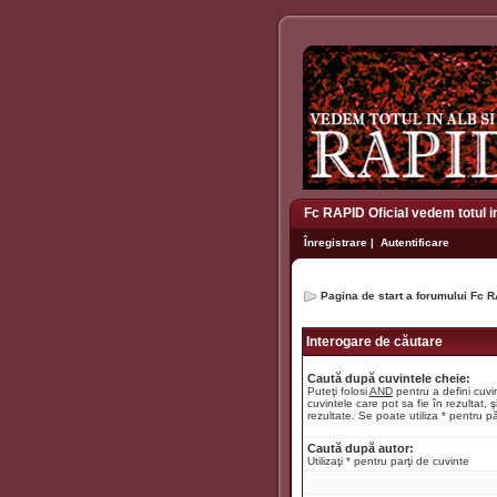
Fc RAPID Oficial vedem totul i
Înregistrare
|
Autentificare
Pagina de start a forumului Fc R
Interogare de căutare
Caută după cuvintele cheie:
Puteţi folosi
AND
pentru a defini cuvin
cuvintele care pot sa fie în rezultat, ş
rezultate. Se poate utiliza * pentru pă
Caută după autor:
Utilizaţi * pentru parţi de cuvinte