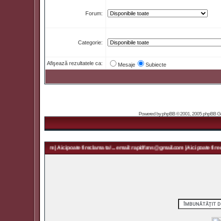
Forum:
Categorie:
Afişează rezultatele ca:
Mesaje
Subiecte
Powered by
phpBB
© 2001, 2005 phpBB Grou
 rapidfans@gmail.com | Aici poate fi reclama ta! ... email: rapidfans@gmail.com | Aici poate fi recl