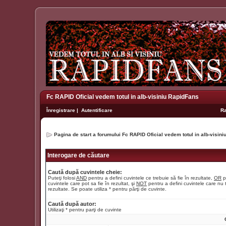
Fc RAPID Oficial vedem totul in alb-visiniu RapidFans
Înregistrare
|
Autentificare
R
Pagina de start a forumului Fc RAPID Oficial vedem totul in alb-visin
Interogare de căutare
Caută după cuvintele cheie:
Puteţi folosi
AND
pentru a defini cuvintele ce trebuie să fie în rezultate,
OR
p
cuvintele care pot sa fie în rezultat, şi
NOT
pentru a defini cuvintele care nu t
rezultate. Se poate utiliza * pentru părţi de cuvinte.
Caută după autor:
Utilizaţi * pentru parţi de cuvinte