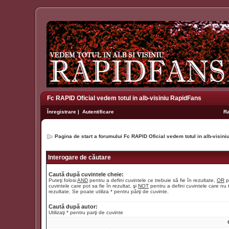
Fc RAPID Oficial vedem totul in alb-visiniu RapidFans
Înregistrare
|
Autentificare
R
Pagina de start a forumului Fc RAPID Oficial vedem totul in alb-visin
Interogare de căutare
Caută după cuvintele cheie:
Puteţi folosi
AND
pentru a defini cuvintele ce trebuie să fie în rezultate,
OR
p
cuvintele care pot sa fie în rezultat, şi
NOT
pentru a defini cuvintele care nu t
rezultate. Se poate utiliza * pentru părţi de cuvinte.
Caută după autor:
Utilizaţi * pentru parţi de cuvinte