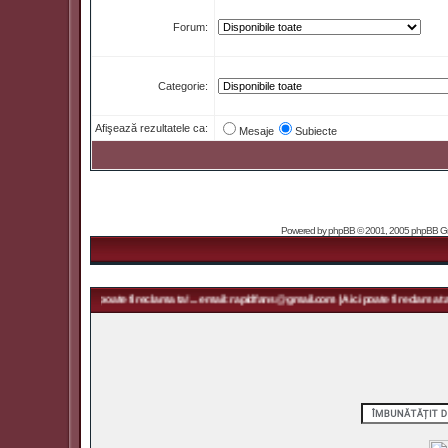
Forum:
Categorie:
Afişează rezultatele ca:
Mesaje
Subiecte
Powered by
phpBB
© 2001, 2005 phpBB Grou
s@gmail.com | Aici poate fi reclama ta! ... email: rapidfans@gmail.com | Aici poate fi reclama ta! 