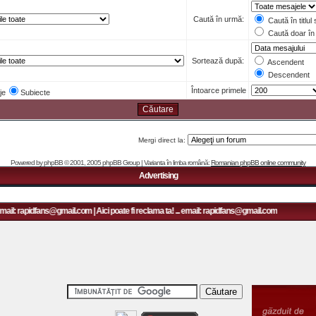
Caută în urmă:
Caută în titlul
Caută doar în 
Sortează după:
Ascendent
Descendent
Întoarce primele
je
Subiecte
Mergi direct la:
Powered by
phpBB
© 2001, 2005 phpBB Group | Varianta în limba română:
Romanian phpBB online community
Advertising
mail: rapidfans@gmail.com | Aici poate fi reclama ta! ... email: rapidfans@gmail.com