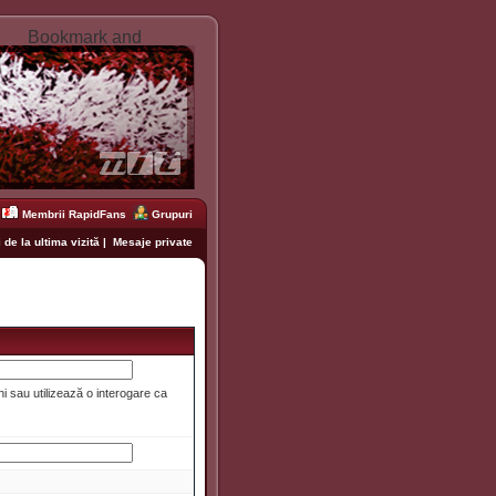
Membrii RapidFans
Grupuri
 de la ultima vizită
|
Mesaje private
i sau utilizează o interogare ca