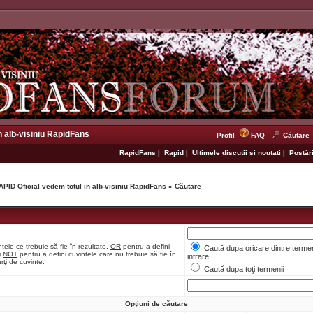
n alb-visiniu RapidFans
Profil
FAQ
Căutare
RapidFans
|
Rapid
|
Ultimele discutii si noutati
|
Postări
APID Oficial vedem totul in alb-visiniu RapidFans
»
Căutare
tele ce trebuie să fie în rezultate,
OR
pentru a defini
Caută dupa oricare dintre termen
i
NOT
pentru a defini cuvintele care nu trebuie să fie în
intrare
rţi de cuvinte.
Caută dupa toţi termenii
Opţiuni de căutare