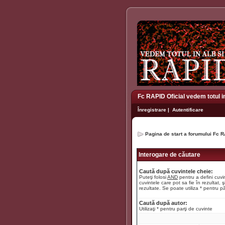
Fc RAPID Oficial vedem totul i
Înregistrare
|
Autentificare
Pagina de start a forumului Fc R
Interogare de căutare
Caută după cuvintele cheie:
Puteţi folosi
AND
pentru a defini cuvin
cuvintele care pot sa fie în rezultat, ş
rezultate. Se poate utiliza * pentru pă
Caută după autor:
Utilizaţi * pentru parţi de cuvinte