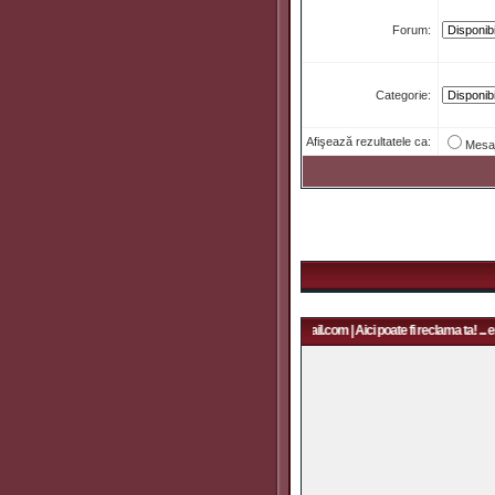
Forum:
Categorie:
Afişează rezultatele ca:
Mesa
Aici poate fi reclama ta! ... email: rapidfans@gmail.com | Aici poate fi reclama ta! ... e