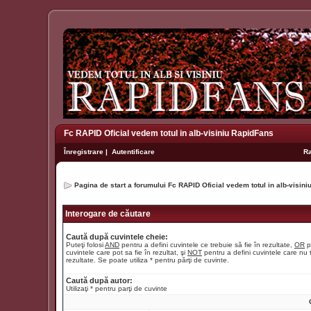
Fc RAPID Oficial vedem totul in alb-visiniu RapidFans
Înregistrare
|
Autentificare
R
Pagina de start a forumului Fc RAPID Oficial vedem totul in alb-visin
Interogare de căutare
Caută după cuvintele cheie:
Puteţi folosi
AND
pentru a defini cuvintele ce trebuie să fie în rezultate,
OR
p
cuvintele care pot sa fie în rezultat, şi
NOT
pentru a defini cuvintele care nu t
rezultate. Se poate utiliza * pentru părţi de cuvinte.
Caută după autor:
Utilizaţi * pentru parţi de cuvinte