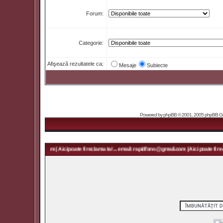
Forum:
Categorie:
Afişează rezultatele ca:
Mesaje
Subiecte
Powered by
phpBB
© 2001, 2005 phpBB Grou
 rapidfans@gmail.com | Aici poate fi reclama ta! ... email: rapidfans@gmail.com | Aici poate fi rec