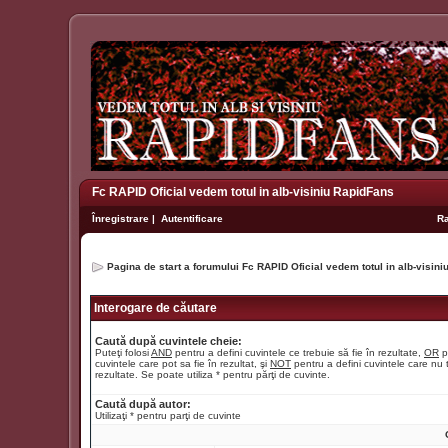
Fc RAPID Oficial vedem totul in alb-visiniu RapidFans
Înregistrare
|
Autentificare
R
Pagina de start a forumului Fc RAPID Oficial vedem totul in alb-visin
Interogare de căutare
Caută după cuvintele cheie:
Puteţi folosi
AND
pentru a defini cuvintele ce trebuie să fie în rezultate,
OR
p
cuvintele care pot sa fie în rezultat, şi
NOT
pentru a defini cuvintele care nu t
rezultate. Se poate utiliza * pentru părţi de cuvinte.
Caută după autor:
Utilizaţi * pentru parţi de cuvinte