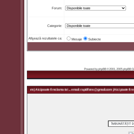
Forum:
Categorie:
Afişează rezultatele ca:
Mesaje
Subiecte
Powered by
phpBB
© 2001, 2005 phpBB Grou
 rapidfans@gmail.com | Aici poate fi reclama ta! ... email: rapidfans@gmail.com | Aici poate fi recl