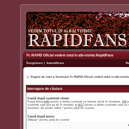
Fc RAPID Oficial vedem totul in alb-visiniu RapidFans
Înregistrare
|
Autentificare
R
Pagina de start a forumului Fc RAPID Oficial vedem totul in alb-visin
Interogare de căutare
Caută după cuvintele cheie:
Puteţi folosi
AND
pentru a defini cuvintele ce trebuie să fie în rezultate,
OR
p
cuvintele care pot sa fie în rezultat, şi
NOT
pentru a defini cuvintele care nu t
rezultate. Se poate utiliza * pentru părţi de cuvinte.
Caută după autor:
Utilizaţi * pentru parţi de cuvinte