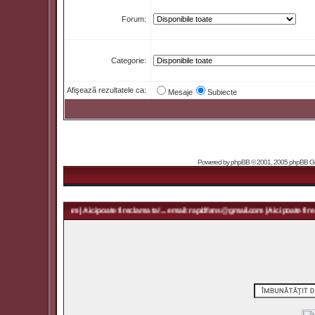
Forum:
Categorie:
Afişează rezultatele ca:
Mesaje
Subiecte
Powered by
phpBB
© 2001, 2005 phpBB Grou
 rapidfans@gmail.com | Aici poate fi reclama ta! ... email: rapidfans@gmail.com | Aici poate fi rec