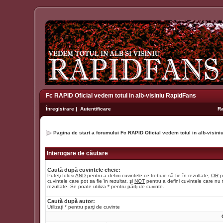
Fc RAPID Oficial vedem totul in alb-visiniu RapidFans
Înregistrare
|
Autentificare
R
Pagina de start a forumului Fc RAPID Oficial vedem totul in alb-visin
Interogare de căutare
Caută după cuvintele cheie:
Puteţi folosi
AND
pentru a defini cuvintele ce trebuie să fie în rezultate,
OR
p
cuvintele care pot sa fie în rezultat, şi
NOT
pentru a defini cuvintele care nu t
rezultate. Se poate utiliza * pentru părţi de cuvinte.
Caută după autor:
Utilizaţi * pentru parţi de cuvinte