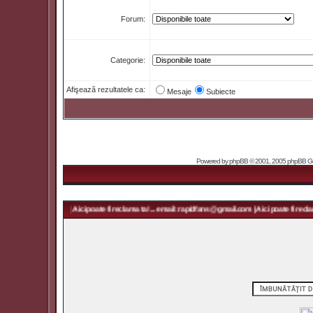
Forum:
Categorie:
Afişează rezultatele ca:
Mesaje
Subiecte
Powered by
phpBB
© 2001, 2005 phpBB Grou
pidfans@gmail.com | Aici poate fi reclama ta! ... email: rapidfans@gmail.com | Aici poate fi reclama