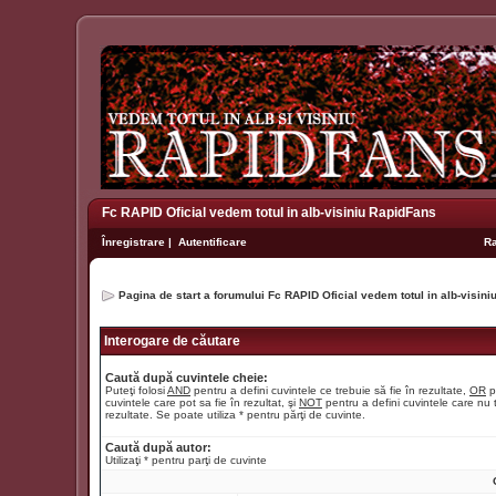
Fc RAPID Oficial vedem totul in alb-visiniu RapidFans
Înregistrare
|
Autentificare
R
Pagina de start a forumului Fc RAPID Oficial vedem totul in alb-visin
Interogare de căutare
Caută după cuvintele cheie:
Puteţi folosi
AND
pentru a defini cuvintele ce trebuie să fie în rezultate,
OR
p
cuvintele care pot sa fie în rezultat, şi
NOT
pentru a defini cuvintele care nu t
rezultate. Se poate utiliza * pentru părţi de cuvinte.
Caută după autor:
Utilizaţi * pentru parţi de cuvinte