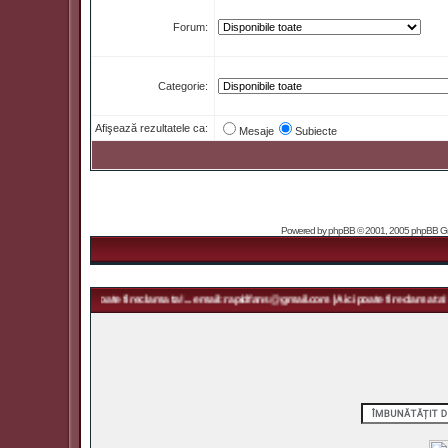
Forum:
Categorie:
Afişează rezultatele ca:
Mesaje
Subiecte
Powered by
phpBB
© 2001, 2005 phpBB Grou
@gmail.com | Aici poate fi reclama ta! ... email: rapidfans@gmail.com | Aici poate fi reclama ta! ..