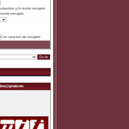
 subiectelor şi în textele mesajelor
textele mesajelor
de caractere ale mesajelor
dfans@gmail.com