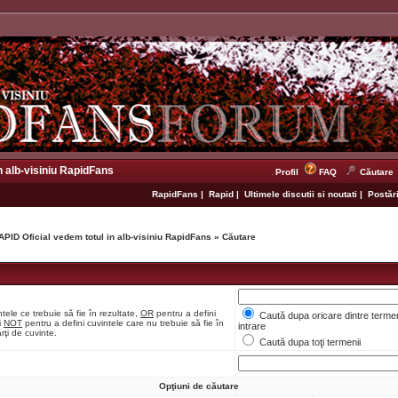
n alb-visiniu RapidFans
Profil
FAQ
Căutare
RapidFans
|
Rapid
|
Ultimele discutii si noutati
|
Postări
APID Oficial vedem totul in alb-visiniu RapidFans
»
Căutare
tele ce trebuie să fie în rezultate,
OR
pentru a defini
Caută dupa oricare dintre termen
i
NOT
pentru a defini cuvintele care nu trebuie să fie în
intrare
rţi de cuvinte.
Caută dupa toţi termenii
Opţiuni de căutare