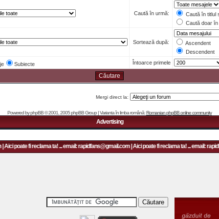
Caută în urmă:
Caută în titlul
Caută doar în 
Sortează după:
Ascendent
Descendent
Întoarce primele
je
Subiecte
Mergi direct la:
Powered by
phpBB
© 2001, 2005 phpBB Group | Varianta în limba română:
Romanian phpBB online community
Advertising
ici poate fi reclama ta! ... email: rapidfans@gmail.com | Aici poate fi reclama ta! ... email: rapi