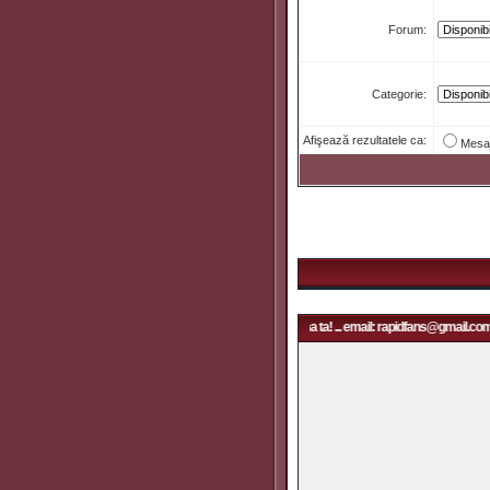
Forum:
Categorie:
Afişează rezultatele ca:
Mesa
Aici poate fi reclama ta! ... email: rapidfans@gmail.com | A