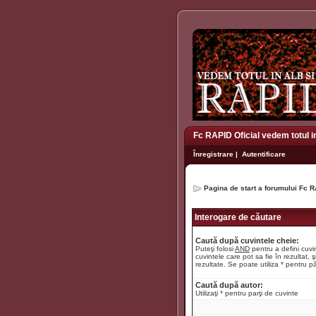
Fc RAPID Oficial vedem totul i
Înregistrare
|
Autentificare
Pagina de start a forumului Fc R
Interogare de căutare
Caută după cuvintele cheie:
Puteţi folosi
AND
pentru a defini cuvin
cuvintele care pot sa fie în rezultat, ş
rezultate. Se poate utiliza * pentru pă
Caută după autor:
Utilizaţi * pentru parţi de cuvinte