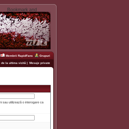
Membrii RapidFans
Grupuri
 de la ultima vizită
|
Mesaje private
i sau utilizează o interogare ca