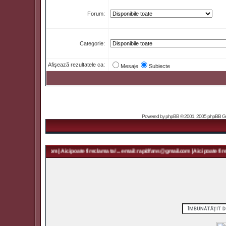
Forum:
Categorie:
Afişează rezultatele ca:
Mesaje
Subiecte
Powered by
phpBB
© 2001, 2005 phpBB Grou
: rapidfans@gmail.com | Aici poate fi reclama ta! ... email: rapidfans@gmail.com | Aici poate fi re