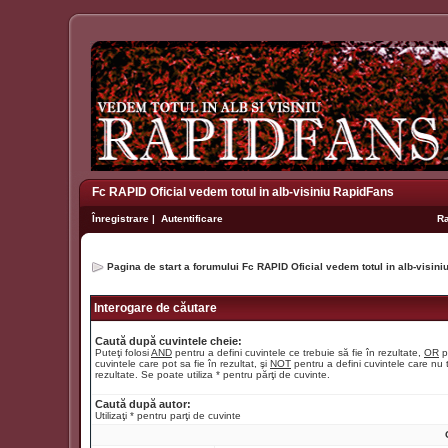
Fc RAPID Oficial vedem totul in alb-visiniu RapidFans
Înregistrare
|
Autentificare
R
Pagina de start a forumului Fc RAPID Oficial vedem totul in alb-visin
Interogare de căutare
Caută după cuvintele cheie:
Puteţi folosi
AND
pentru a defini cuvintele ce trebuie să fie în rezultate,
OR
p
cuvintele care pot sa fie în rezultat, şi
NOT
pentru a defini cuvintele care nu t
rezultate. Se poate utiliza * pentru părţi de cuvinte.
Caută după autor:
Utilizaţi * pentru parţi de cuvinte