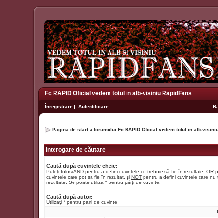
Fc RAPID Oficial vedem totul in alb-visiniu RapidFans
Înregistrare
|
Autentificare
R
Pagina de start a forumului Fc RAPID Oficial vedem totul in alb-visin
Interogare de căutare
Caută după cuvintele cheie:
Puteţi folosi
AND
pentru a defini cuvintele ce trebuie să fie în rezultate,
OR
p
cuvintele care pot sa fie în rezultat, şi
NOT
pentru a defini cuvintele care nu t
rezultate. Se poate utiliza * pentru părţi de cuvinte.
Caută după autor:
Utilizaţi * pentru parţi de cuvinte