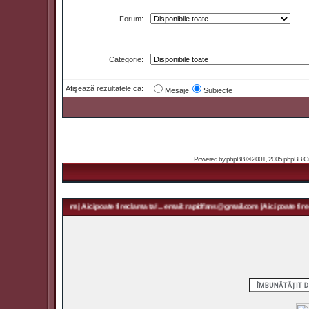
Forum:
Categorie:
Afişează rezultatele ca:
Mesaje
Subiecte
Powered by
phpBB
© 2001, 2005 phpBB Grou
 rapidfans@gmail.com | Aici poate fi reclama ta! ... email: rapidfans@gmail.com | Aici poate fi recl