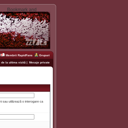
Membrii RapidFans
Grupuri
 de la ultima vizită
|
Mesaje private
i sau utilizează o interogare ca