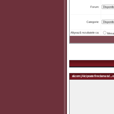
Forum:
Categorie:
Afişează rezultatele ca:
Mesa
Aici poate fi reclama ta! ... email: rapidfans@gmail.com | Aici poate fi reclama ta! ... e