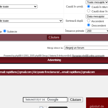
Caută în urmă:
Caută în titlul
Caută doar în 
Sortează după:
Ascendent
Descendent
Întoarce primele
je
Subiecte
Mergi direct la:
Powered by
phpBB
© 2001, 2005 phpBB Group | Varianta în limba română:
Romanian phpBB online community
Advertising
mail: rapidfans@gmail.com | Aici poate fi reclama ta! ... email: rapidfans@gmail.com