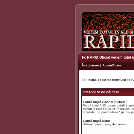
Fc RAPID Oficial vedem totul i
Înregistrare
|
Autentificare
Pagina de start a forumului Fc R
Interogare de căutare
Caută după cuvintele cheie:
Puteţi folosi
AND
pentru a defini cuvin
cuvintele care pot sa fie în rezultat, ş
rezultate. Se poate utiliza * pentru pă
Caută după autor:
Utilizaţi * pentru parţi de cuvinte