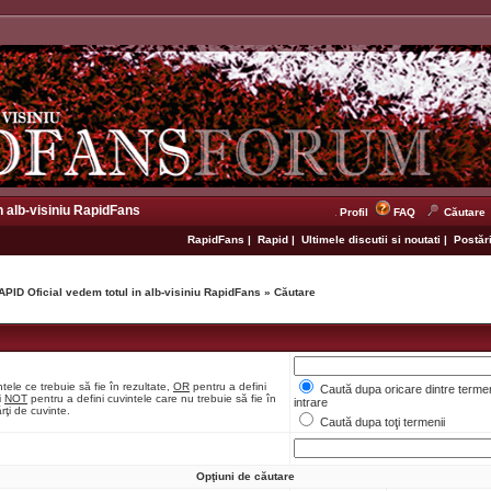
n alb-visiniu RapidFans
Profil
FAQ
Căutare
RapidFans
|
Rapid
|
Ultimele discutii si noutati
|
Postări
APID Oficial vedem totul in alb-visiniu RapidFans
»
Căutare
tele ce trebuie să fie în rezultate,
OR
pentru a defini
Caută dupa oricare dintre termen
i
NOT
pentru a defini cuvintele care nu trebuie să fie în
intrare
rţi de cuvinte.
Caută dupa toţi termenii
Opţiuni de căutare