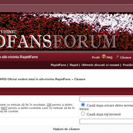
n alb-visiniu RapidFans
Profil
FAQ
Căutare
RapidFans
|
Rapid
|
Ultimele discutii si noutati
|
Postări
APID Oficial vedem totul in alb-visiniu RapidFans
»
Căutare
tele ce trebuie să fie în rezultate,
OR
pentru a defini
Caută dupa oricare dintre termen
i
NOT
pentru a defini cuvintele care nu trebuie să fie în
intrare
rţi de cuvinte.
Caută dupa toţi termenii
Opţiuni de căutare