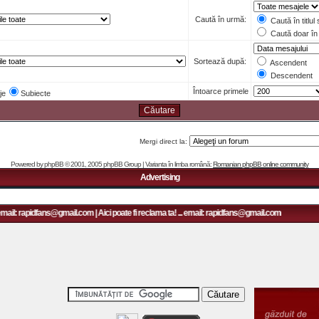
Caută în urmă:
Caută în titlul
Caută doar în 
Sortează după:
Ascendent
Descendent
Întoarce primele
je
Subiecte
Mergi direct la:
Powered by
phpBB
© 2001, 2005 phpBB Group | Varianta în limba română:
Romanian phpBB online community
Advertising
email: rapidfans@gmail.com | Aici poate fi reclama ta! ... email: rapidfans@gmail.com