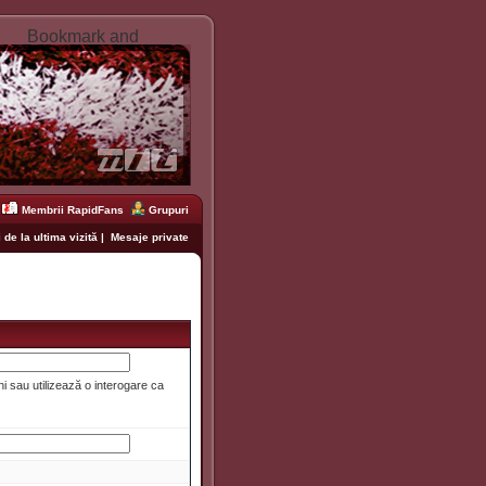
Membrii RapidFans
Grupuri
 de la ultima vizită
|
Mesaje private
i sau utilizează o interogare ca