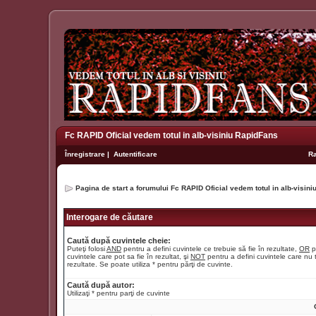
Fc RAPID Oficial vedem totul in alb-visiniu RapidFans
Înregistrare
|
Autentificare
R
Pagina de start a forumului Fc RAPID Oficial vedem totul in alb-visin
Interogare de căutare
Caută după cuvintele cheie:
Puteţi folosi
AND
pentru a defini cuvintele ce trebuie să fie în rezultate,
OR
p
cuvintele care pot sa fie în rezultat, şi
NOT
pentru a defini cuvintele care nu t
rezultate. Se poate utiliza * pentru părţi de cuvinte.
Caută după autor:
Utilizaţi * pentru parţi de cuvinte