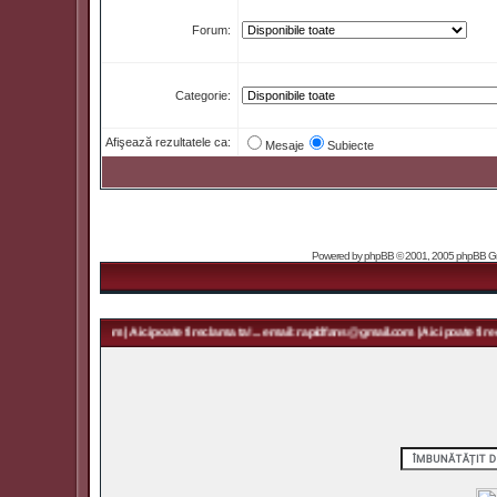
Forum:
Categorie:
Afişează rezultatele ca:
Mesaje
Subiecte
Powered by
phpBB
© 2001, 2005 phpBB Grou
 rapidfans@gmail.com | Aici poate fi reclama ta! ... email: rapidfans@gmail.com | Aici poate fi recl