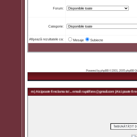
Forum:
Categorie:
Afişează rezultatele ca:
Mesaje
Subiecte
Powered by
phpBB
© 2001, 2005 phpBB Grou
 rapidfans@gmail.com | Aici poate fi reclama ta! ... email: rapidfans@gmail.com | Aici poate fi recl