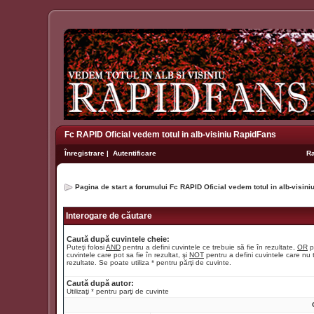
Fc RAPID Oficial vedem totul in alb-visiniu RapidFans
Înregistrare
|
Autentificare
R
Pagina de start a forumului Fc RAPID Oficial vedem totul in alb-visin
Interogare de căutare
Caută după cuvintele cheie:
Puteţi folosi
AND
pentru a defini cuvintele ce trebuie să fie în rezultate,
OR
p
cuvintele care pot sa fie în rezultat, şi
NOT
pentru a defini cuvintele care nu t
rezultate. Se poate utiliza * pentru părţi de cuvinte.
Caută după autor:
Utilizaţi * pentru parţi de cuvinte