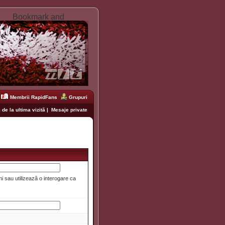
Membrii RapidFans
Grupuri
 de la ultima vizită
|
Mesaje private
i sau utilizează o interogare ca