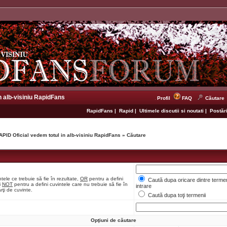
n alb-visiniu RapidFans
Profil
FAQ
Căutare
RapidFans
|
Rapid
|
Ultimele discutii si noutati
|
Postări
APID Oficial vedem totul in alb-visiniu RapidFans
»
Căutare
tele ce trebuie să fie în rezultate,
OR
pentru a defini
Caută dupa oricare dintre termen
i
NOT
pentru a defini cuvintele care nu trebuie să fie în
intrare
rţi de cuvinte.
Caută dupa toţi termenii
Opţiuni de căutare