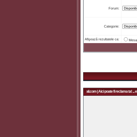
Forum:
Categorie:
Afişează rezultatele ca:
Mesa
Aici poate fi reclama ta! ... email: rapidfans@gmail.com | Aici poate fi reclama ta! ... e