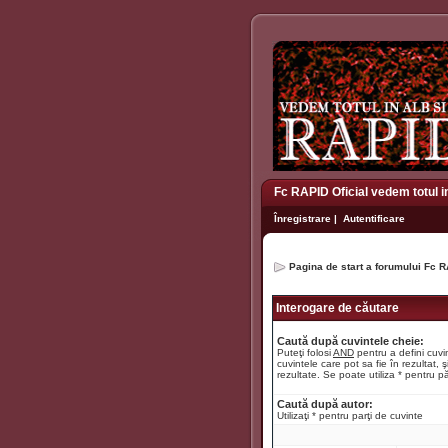
Fc RAPID Oficial vedem totul i
Înregistrare
|
Autentificare
Pagina de start a forumului Fc R
Interogare de căutare
Caută după cuvintele cheie:
Puteţi folosi
AND
pentru a defini cuvin
cuvintele care pot sa fie în rezultat, ş
rezultate. Se poate utiliza * pentru pă
Caută după autor:
Utilizaţi * pentru parţi de cuvinte