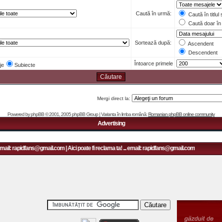
Caută în urmă:
Caută în titlul
Caută doar în 
Sortează după:
Ascendent
Descendent
Întoarce primele
je
Subiecte
Mergi direct la:
Powered by
phpBB
© 2001, 2005 phpBB Group | Varianta în limba română:
Romanian phpBB online community
Advertising
mail: rapidfans@gmail.com | Aici poate fi reclama ta! ... email: rapidfans@gmail.com