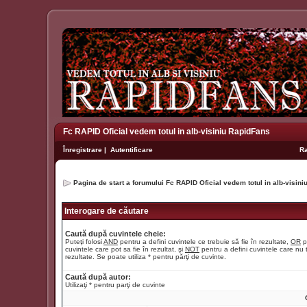
Fc RAPID Oficial vedem totul in alb-visiniu RapidFans
Înregistrare
|
Autentificare
R
Pagina de start a forumului Fc RAPID Oficial vedem totul in alb-visin
Interogare de căutare
Caută după cuvintele cheie:
Puteţi folosi
AND
pentru a defini cuvintele ce trebuie să fie în rezultate,
OR
p
cuvintele care pot sa fie în rezultat, şi
NOT
pentru a defini cuvintele care nu t
rezultate. Se poate utiliza * pentru părţi de cuvinte.
Caută după autor:
Utilizaţi * pentru parţi de cuvinte