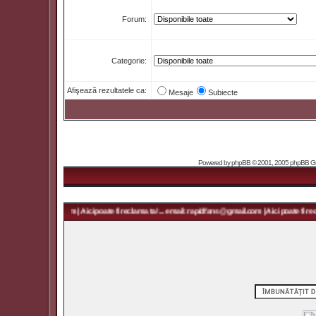
Forum:
Categorie:
Afişează rezultatele ca:
Mesaje
Subiecte
Powered by
phpBB
© 2001, 2005 phpBB Grou
rapidfans@gmail.com | Aici poate fi reclama ta! ... email: rapidfans@gmail.com | Aici poate fi recl