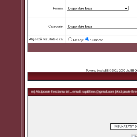
Forum:
Categorie:
Afişează rezultatele ca:
Mesaje
Subiecte
Powered by
phpBB
© 2001, 2005 phpBB Grou
 rapidfans@gmail.com | Aici poate fi reclama ta! ... email: rapidfans@gmail.com | Aici poate fi recl