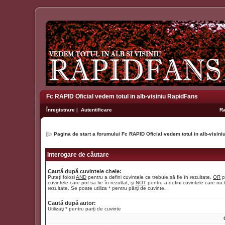
Fc RAPID Oficial vedem totul in alb-visiniu RapidFans
Înregistrare
|
Autentificare
R
Pagina de start a forumului Fc RAPID Oficial vedem totul in alb-visin
Interogare de căutare
Caută după cuvintele cheie:
Puteţi folosi
AND
pentru a defini cuvintele ce trebuie să fie în rezultate,
OR
p
cuvintele care pot sa fie în rezultat, şi
NOT
pentru a defini cuvintele care nu t
rezultate. Se poate utiliza * pentru părţi de cuvinte.
Caută după autor:
Utilizaţi * pentru parţi de cuvinte