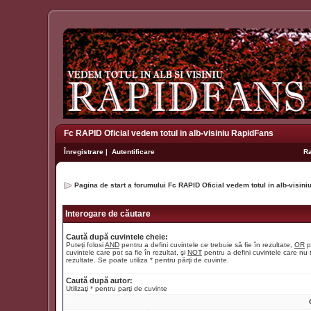
Fc RAPID Oficial vedem totul in alb-visiniu RapidFans
Înregistrare
|
Autentificare
R
Pagina de start a forumului Fc RAPID Oficial vedem totul in alb-visin
Interogare de căutare
Caută după cuvintele cheie:
Puteţi folosi
AND
pentru a defini cuvintele ce trebuie să fie în rezultate,
OR
p
cuvintele care pot sa fie în rezultat, şi
NOT
pentru a defini cuvintele care nu t
rezultate. Se poate utiliza * pentru părţi de cuvinte.
Caută după autor:
Utilizaţi * pentru parţi de cuvinte