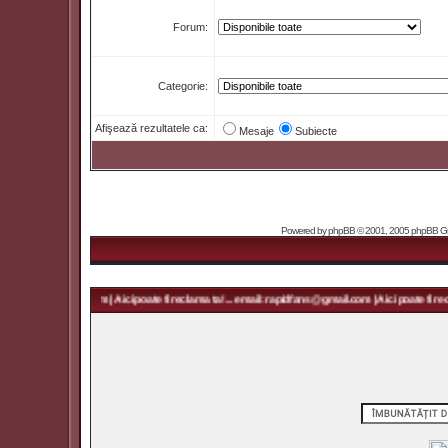
Forum:
Categorie:
Afişează rezultatele ca:
Mesaje
Subiecte
Powered by
phpBB
© 2001, 2005 phpBB Grou
rapidfans@gmail.com | Aici poate fi reclama ta! ... email: rapidfans@gmail.com | Aici poate fi recl