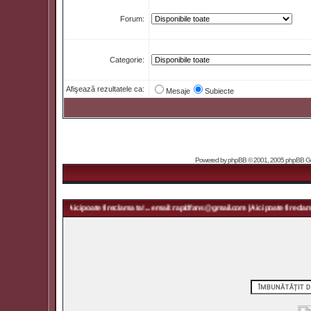
Forum:
Categorie:
Afişează rezultatele ca:
Mesaje
Subiecte
Powered by
phpBB
© 2001, 2005 phpBB Grou
idfans@gmail.com | Aici poate fi reclama ta! ... email: rapidfans@gmail.com | Aici poate fi reclama 