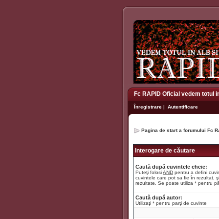
Fc RAPID Oficial vedem totul i
Înregistrare
|
Autentificare
Pagina de start a forumului Fc R
Interogare de căutare
Caută după cuvintele cheie:
Puteţi folosi
AND
pentru a defini cuvin
cuvintele care pot sa fie în rezultat, ş
rezultate. Se poate utiliza * pentru pă
Caută după autor:
Utilizaţi * pentru parţi de cuvinte