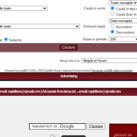
Caută în urmă:
Caută în titlul
Caută doar în 
Sortează după:
Ascendent
Descendent
Întoarce primele
je
Subiecte
Mergi direct la:
Powered by
phpBB
© 2001, 2005 phpBB Group | Varianta în limba română:
Romanian phpBB online community
Advertising
email: rapidfans@gmail.com | Aici poate fi reclama ta! ... email: rapidfans@gmail.com