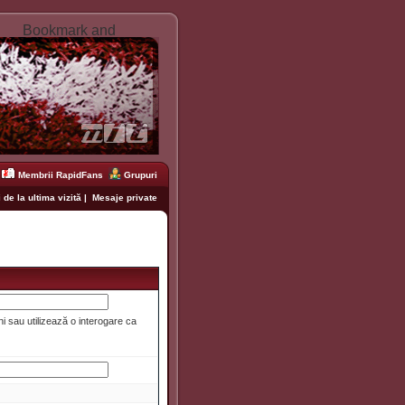
Membrii RapidFans
Grupuri
 de la ultima vizită
|
Mesaje private
i sau utilizează o interogare ca