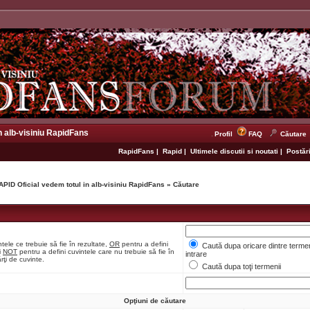
n alb-visiniu RapidFans
Profil
FAQ
Căutare
RapidFans
|
Rapid
|
Ultimele discutii si noutati
|
Postări
APID Oficial vedem totul in alb-visiniu RapidFans
»
Căutare
tele ce trebuie să fie în rezultate,
OR
pentru a defini
Caută dupa oricare dintre termen
i
NOT
pentru a defini cuvintele care nu trebuie să fie în
intrare
rţi de cuvinte.
Caută dupa toţi termenii
Opţiuni de căutare