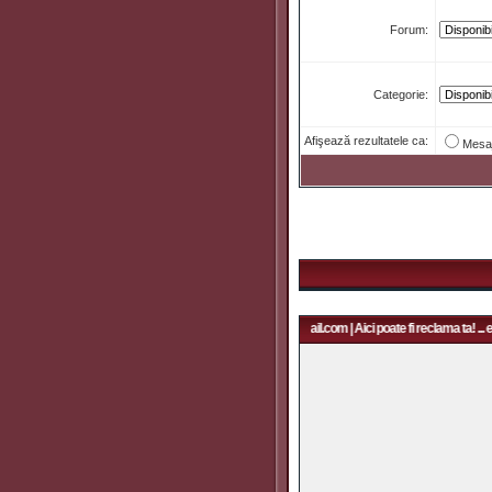
Forum:
Categorie:
Afişează rezultatele ca:
Mesa
Aici poate fi reclama ta! ... email: rapidfans@gmail.com | Aici poate fi reclama ta! ... 