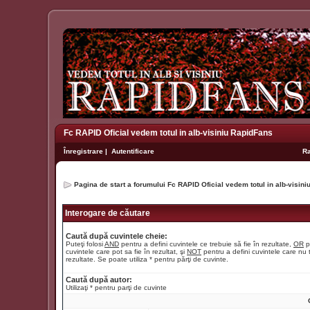
Fc RAPID Oficial vedem totul in alb-visiniu RapidFans
Înregistrare
|
Autentificare
R
Pagina de start a forumului Fc RAPID Oficial vedem totul in alb-visin
Interogare de căutare
Caută după cuvintele cheie:
Puteţi folosi
AND
pentru a defini cuvintele ce trebuie să fie în rezultate,
OR
p
cuvintele care pot sa fie în rezultat, şi
NOT
pentru a defini cuvintele care nu t
rezultate. Se poate utiliza * pentru părţi de cuvinte.
Caută după autor:
Utilizaţi * pentru parţi de cuvinte