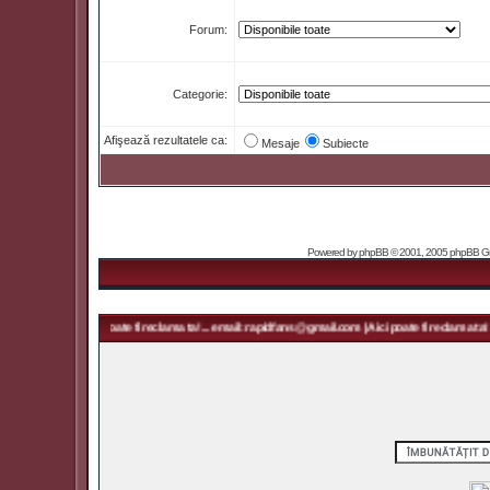
Forum:
Categorie:
Afişează rezultatele ca:
Mesaje
Subiecte
Powered by
phpBB
© 2001, 2005 phpBB Grou
@gmail.com | Aici poate fi reclama ta! ... email: rapidfans@gmail.com | Aici poate fi reclama ta! ..