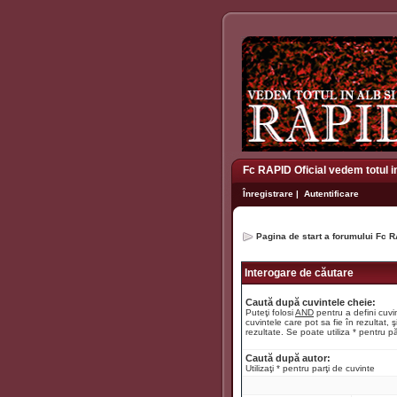
Fc RAPID Oficial vedem totul i
Înregistrare
|
Autentificare
Pagina de start a forumului Fc R
Interogare de căutare
Caută după cuvintele cheie:
Puteţi folosi
AND
pentru a defini cuvin
cuvintele care pot sa fie în rezultat, ş
rezultate. Se poate utiliza * pentru pă
Caută după autor:
Utilizaţi * pentru parţi de cuvinte