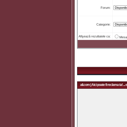
Forum:
Categorie:
Afişează rezultatele ca:
Mesa
Aici poate fi reclama ta! ... email: rapidfans@gmail.com | Aici poate fi reclama ta! ... 