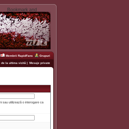
Membrii RapidFans
Grupuri
 de la ultima vizită
|
Mesaje private
i sau utilizează o interogare ca