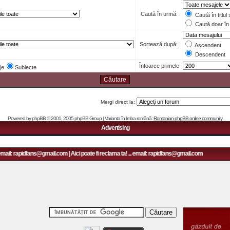
Caută în urmă:
Caută în titlul
Caută doar în 
Sortează după:
Ascendent
Descendent
Întoarce primele
je
Subiecte
Mergi direct la:
Powered by
phpBB
© 2001, 2005 phpBB Group | Varianta în limba română:
Romanian phpBB online community
Advertising
email: rapidfans@gmail.com | Aici poate fi reclama ta! ... email: rapidfans@gmail.com