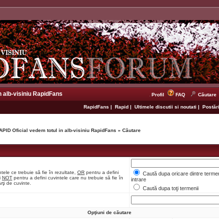
n alb-visiniu RapidFans
Profil
FAQ
Căutare
RapidFans
|
Rapid
|
Ultimele discutii si noutati
|
Postări
APID Oficial vedem totul in alb-visiniu RapidFans
»
Căutare
tele ce trebuie să fie în rezultate,
OR
pentru a defini
Caută dupa oricare dintre termen
i
NOT
pentru a defini cuvintele care nu trebuie să fie în
intrare
rţi de cuvinte.
Caută dupa toţi termenii
Opţiuni de căutare