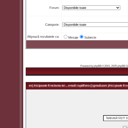
Forum:
Categorie:
Afişează rezultatele ca:
Mesaje
Subiecte
Powered by
phpBB
© 2001, 2005 phpBB Grou
 rapidfans@gmail.com | Aici poate fi reclama ta! ... email: rapidfans@gmail.com | Aici poate fi recl