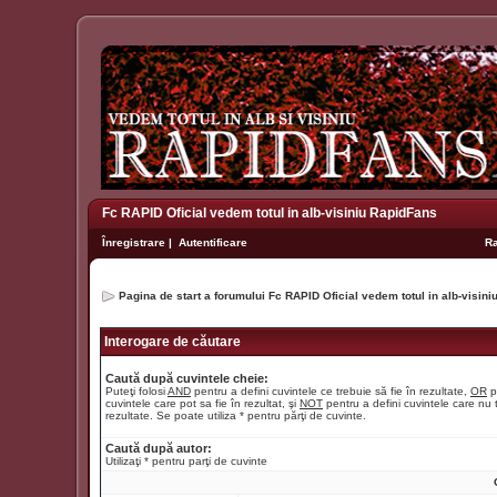
Fc RAPID Oficial vedem totul in alb-visiniu RapidFans
Înregistrare
|
Autentificare
R
Pagina de start a forumului Fc RAPID Oficial vedem totul in alb-visin
Interogare de căutare
Caută după cuvintele cheie:
Puteţi folosi
AND
pentru a defini cuvintele ce trebuie să fie în rezultate,
OR
p
cuvintele care pot sa fie în rezultat, şi
NOT
pentru a defini cuvintele care nu t
rezultate. Se poate utiliza * pentru părţi de cuvinte.
Caută după autor:
Utilizaţi * pentru parţi de cuvinte