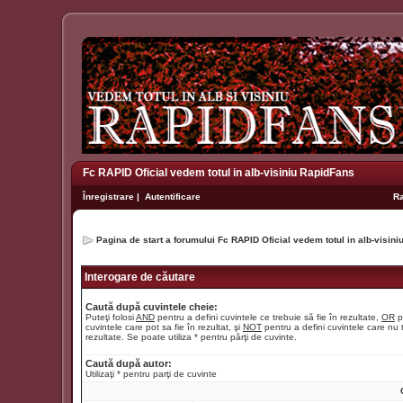
Fc RAPID Oficial vedem totul in alb-visiniu RapidFans
Înregistrare
|
Autentificare
R
Pagina de start a forumului Fc RAPID Oficial vedem totul in alb-visin
Interogare de căutare
Caută după cuvintele cheie:
Puteţi folosi
AND
pentru a defini cuvintele ce trebuie să fie în rezultate,
OR
p
cuvintele care pot sa fie în rezultat, şi
NOT
pentru a defini cuvintele care nu t
rezultate. Se poate utiliza * pentru părţi de cuvinte.
Caută după autor:
Utilizaţi * pentru parţi de cuvinte