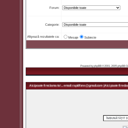
Forum:
Categorie:
Afişează rezultatele ca:
Mesaje
Subiecte
Powered by
phpBB
© 2001, 2005 phpBB Grou
pidfans@gmail.com | Aici poate fi reclama ta! ... email: rapidfans@gmail.com | Aici poate fi reclama