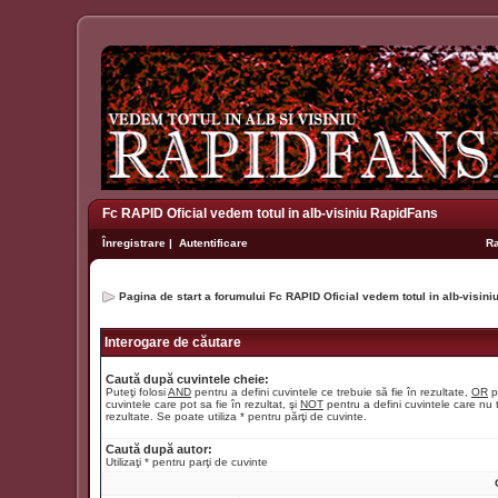
Fc RAPID Oficial vedem totul in alb-visiniu RapidFans
Înregistrare
|
Autentificare
R
Pagina de start a forumului Fc RAPID Oficial vedem totul in alb-visin
Interogare de căutare
Caută după cuvintele cheie:
Puteţi folosi
AND
pentru a defini cuvintele ce trebuie să fie în rezultate,
OR
p
cuvintele care pot sa fie în rezultat, şi
NOT
pentru a defini cuvintele care nu t
rezultate. Se poate utiliza * pentru părţi de cuvinte.
Caută după autor:
Utilizaţi * pentru parţi de cuvinte