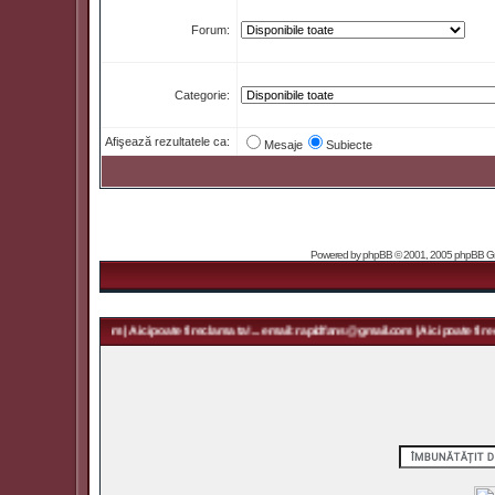
Forum:
Categorie:
Afişează rezultatele ca:
Mesaje
Subiecte
Powered by
phpBB
© 2001, 2005 phpBB Grou
 rapidfans@gmail.com | Aici poate fi reclama ta! ... email: rapidfans@gmail.com | Aici poate fi recl