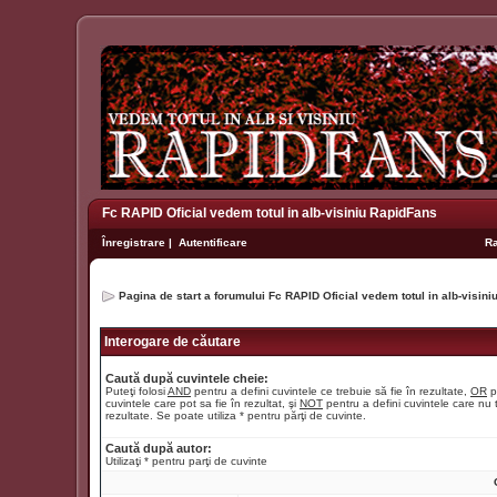
Fc RAPID Oficial vedem totul in alb-visiniu RapidFans
Înregistrare
|
Autentificare
R
Pagina de start a forumului Fc RAPID Oficial vedem totul in alb-visin
Interogare de căutare
Caută după cuvintele cheie:
Puteţi folosi
AND
pentru a defini cuvintele ce trebuie să fie în rezultate,
OR
p
cuvintele care pot sa fie în rezultat, şi
NOT
pentru a defini cuvintele care nu t
rezultate. Se poate utiliza * pentru părţi de cuvinte.
Caută după autor:
Utilizaţi * pentru parţi de cuvinte