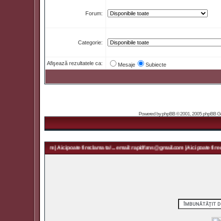
Forum:
Categorie:
Afişează rezultatele ca:
Mesaje
Subiecte
Powered by
phpBB
© 2001, 2005 phpBB Grou
rapidfans@gmail.com | Aici poate fi reclama ta! ... email: rapidfans@gmail.com | Aici poate fi recl