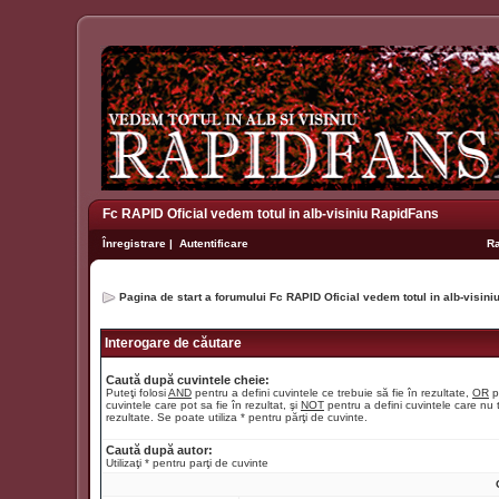
Fc RAPID Oficial vedem totul in alb-visiniu RapidFans
Înregistrare
|
Autentificare
R
Pagina de start a forumului Fc RAPID Oficial vedem totul in alb-visin
Interogare de căutare
Caută după cuvintele cheie:
Puteţi folosi
AND
pentru a defini cuvintele ce trebuie să fie în rezultate,
OR
p
cuvintele care pot sa fie în rezultat, şi
NOT
pentru a defini cuvintele care nu t
rezultate. Se poate utiliza * pentru părţi de cuvinte.
Caută după autor:
Utilizaţi * pentru parţi de cuvinte