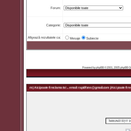
Forum:
Categorie:
Afişează rezultatele ca:
Mesaje
Subiecte
Powered by
phpBB
© 2001, 2005 phpBB Grou
 rapidfans@gmail.com | Aici poate fi reclama ta! ... email: rapidfans@gmail.com | Aici poate fi recl