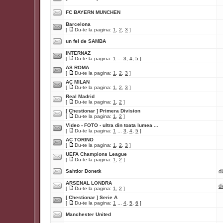
FC BAYERN MUNCHEN
Barcelona
[
Du-te la pagina:
1
,
2
,
3
]
un fel de SAMBA
INTERNAZ
[
Du-te la pagina:
1
...
3
,
4
,
5
]
AS ROMA
[
Du-te la pagina:
1
,
2
,
3
]
AC MILAN
[
Du-te la pagina:
1
,
2
,
3
]
Real Madrid
[
Du-te la pagina:
1
,
2
]
[ Chestionar ]
Primera Division
[
Du-te la pagina:
1
,
2
]
Video - FOTO - ultra din toata lumea ...
[
Du-te la pagina:
1
...
3
,
4
,
5
]
AC TORINO
[
Du-te la pagina:
1
,
2
,
3
]
UEFA Champions League
[
Du-te la pagina:
1
,
2
]
Sahtior Donetk
d
ARSENAL LONDRA
d
[
Du-te la pagina:
1
,
2
]
[ Chestionar ]
Serie A
[
Du-te la pagina:
1
...
4
,
5
,
6
]
Manchester United