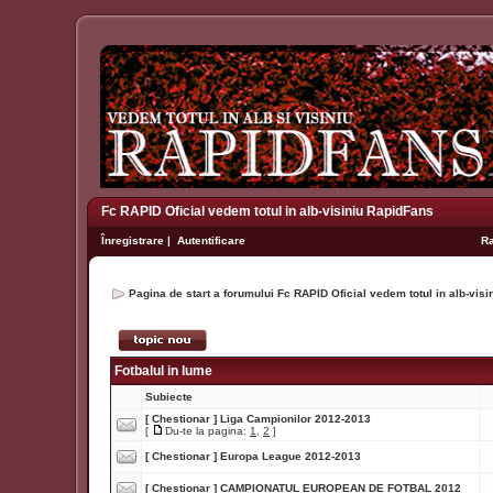
Fc RAPID Oficial vedem totul in alb-visiniu RapidFans
Înregistrare
|
Autentificare
R
Pagina de start a forumului Fc RAPID Oficial vedem totul in alb-vis
Fotbalul in lume
Subiecte
[ Chestionar ]
Liga Campionilor 2012-2013
[
Du-te la pagina:
1
,
2
]
[ Chestionar ]
Europa League 2012-2013
[ Chestionar ]
CAMPIONATUL EUROPEAN DE FOTBAL 2012