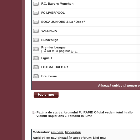
F.C. Bayern Munchen
FC LIVERPOOL
BOCA JUNIORS & La "Doce"
VALENCIA
Bundesliga
Premier League
[
Du-te la pagina:
1
,
2
]
Ligue 1
FOTBAL BULGAR
Eredivisie
Afişează subiectul pentru p
Pagina de start a forumului Fc RAPID Oficial vedem totul in alb-
visiniu RapidFans
»
Fotbalul in lume
Moderatori:
eminem
,
Moderatori
rapidişti ce navighează în acest forum: Nici unul