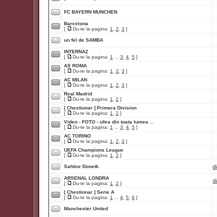
FC BAYERN MUNCHEN
Barcelona
[
Du-te la pagina:
1
,
2
,
3
]
un fel de SAMBA
INTERNAZ
[
Du-te la pagina:
1
...
3
,
4
,
5
]
AS ROMA
[
Du-te la pagina:
1
,
2
,
3
]
AC MILAN
[
Du-te la pagina:
1
,
2
,
3
]
Real Madrid
[
Du-te la pagina:
1
,
2
]
[ Chestionar ]
Primera Division
[
Du-te la pagina:
1
,
2
]
Video - FOTO - ultra din toata lumea ...
[
Du-te la pagina:
1
...
3
,
4
,
5
]
AC TORINO
[
Du-te la pagina:
1
,
2
,
3
]
UEFA Champions League
[
Du-te la pagina:
1
,
2
]
Sahtior Donetk
d
ARSENAL LONDRA
d
[
Du-te la pagina:
1
,
2
]
[ Chestionar ]
Serie A
[
Du-te la pagina:
1
...
4
,
5
,
6
]
Manchester United