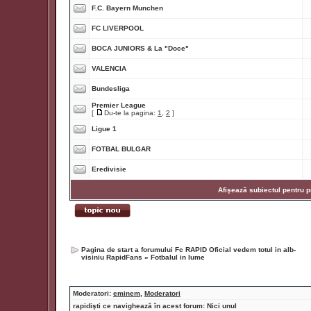
F.C. Bayern Munchen
FC LIVERPOOL
BOCA JUNIORS & La "Doce"
VALENCIA
Bundesliga
Premier League
[
Du-te la pagina:
1
,
2
]
Ligue 1
FOTBAL BULGAR
Eredivisie
Afişează subiectul pentru p
Pagina de start a forumului Fc RAPID Oficial vedem totul in alb-
visiniu RapidFans
»
Fotbalul in lume
Moderatori:
eminem
,
Moderatori
rapidişti ce navighează în acest forum: Nici unul