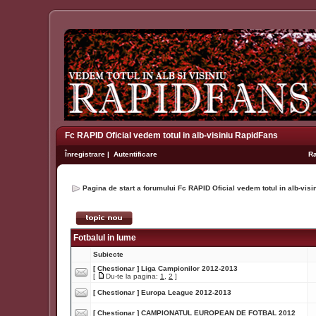
Fc RAPID Oficial vedem totul in alb-visiniu RapidFans
Înregistrare
|
Autentificare
R
Pagina de start a forumului Fc RAPID Oficial vedem totul in alb-vis
Fotbalul in lume
Subiecte
[ Chestionar ]
Liga Campionilor 2012-2013
[
Du-te la pagina:
1
,
2
]
[ Chestionar ]
Europa League 2012-2013
[ Chestionar ]
CAMPIONATUL EUROPEAN DE FOTBAL 2012