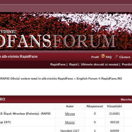
n alb-visiniu RapidFans
Profil
FAQ
Căutare
RapidFans
|
Rapid
|
Ultimele discutii si noutati
|
Postări
 RAPID Oficial vedem totul in alb-visiniu RapidFans
»
English Forum ® RapidFans.RO
.RO
Marchea
Autor
Răspunsuri
Vizualizări
KS Śląsk Wrocław (Polonia) - RAPID
Mircea
0
214081
up 1971
Mozez
0
49218
Needled 24/7
1
44009