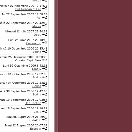
Mircea
Miercuri 07 Noiembrie 2007 0:17:27
Bull Reason of Life
Joi 27 Septembrie 2007 18:58:33
Adi
ătă 22 Septembrie 2007 22:42:13
Mircea
Miercuri 11 Iulie 2007 22:44:38
Gogu
Luni 25 Iunie 2007 23:18:13
Cezara_ng
inică 10 Decembrie 2006 22:35:48
Sorina
ercuri 25 Octombrie 2006 11:50:26
Vizitator RapidFans
Luni 16 Octombrie 2006 8:42:18
EmpTy
ercuri 04 Octombrie 2006 19:32:35
Sorina
ercuri 04 Octombrie 2006 19:23:18
Sorina
ătă 30 Septembrie 2006 12:42:03
Sorina
Marţi 19 Septembrie 2006 17:03:54
Don Techno
Luni 18 Septembrie 2006 12:16:29
Lacra
Luni 28 August 2006 21:29:08
dudu200
Marţi 22 August 2006 20:07:08
Escobar