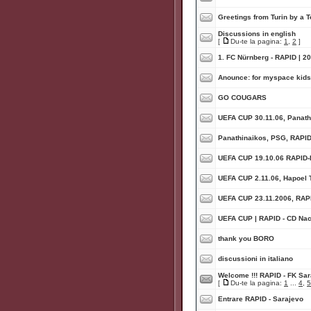
Greetings from Turin by a T
Discussions in english
[
Du-te la pagina:
1
,
2
]
1. FC Nürnberg - RAPID | 2
Anounce: for myspace kids/
GO COUGARS
UEFA CUP 30.11.06, Panath
Panathinaikos, PSG, RAPID,
UEFA CUP 19.10.06 RAPID
UEFA CUP 2.11.06, Hapoel 
UEFA CUP 23.11.2006, RAP
UEFA CUP | RAPID - CD Naci
thank you BORO
discussioni in italiano
Welcome !!! RAPID - FK Sa
[
Du-te la pagina:
1
...
4
,
5
Entrare RAPID - Sarajevo