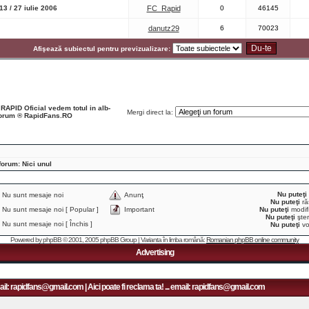
3 / 27 iulie 2006
FC_Rapid
0
46145
danutz29
6
70023
Afişează subiectul pentru previzualizare:
 RAPID Oficial vedem totul in alb-
Mergi direct la:
Forum ® RapidFans.RO
forum: Nici unul
Nu puteţi
Nu sunt mesaje noi
Anunţ
Nu puteţi
ră
Nu sunt mesaje noi [ Popular ]
Important
Nu puteţi
modifi
Nu puteţi
şter
Nu sunt mesaje noi [ Închis ]
Nu puteţi
vo
Powered by
phpBB
© 2001, 2005 phpBB Group | Varianta în limba română:
Romanian phpBB online community
Advertising
: rapidfans@gmail.com | Aici poate fi reclama ta! ... email: rapidfans@gmail.com