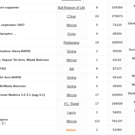
oro supporter
Bull Reason of Life
9
104364
C3sar
24
276973
Sâmb
0 september 2007
Mircea
5
73120
peoples ...
Gogu
0
46264
Radaxiana
19
166502
Dum
inaikos Atena-RAPID
Sorina
2
50530
Mi
 Hapoel Tel-Aviv, Mladá Boleslav
Mircea
1
41132
-PSG
Adi
8
87227
Mi
Tel Aviv-RAPID
Sorina
0
45143
Mi
ID-Mlada Boleslav
Sorina
0
45500
Sâmb
onal Madeira 1-0 2-1 (agg 3-1)
Mircea
17
150953
FC_Rapid
17
166406
Lacra
2
54951
rajevo
Mircea
112
761237
,
6
]
leblanc
1
51093