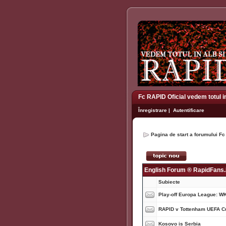
Fc RAPID Oficial vedem totul i
Înregistrare
|
Autentificare
Pagina de start a forumului Fc
English Forum ® RapidFans
Subiecte
Play-off Europa League: W
RAPID v Tottenham UEFA C
Kosovo is Serbia