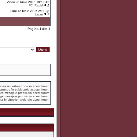
Vineri 23 Iunie 2006 18:10:42
FC_Rapid
Luni 12 Iunie 2006 2:18:28
Lacra
Pagina
1
din
1
crea un subiect nou în acest forum
spunde în subiectele acestui forum
ca mesajele proprii din acest forum
ge mesajele proprii din acest forum
ta în chestionarele din acest forum