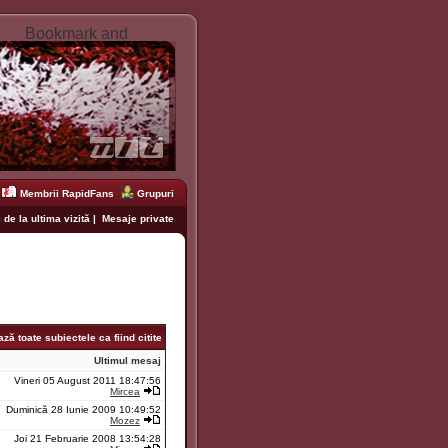
Membrii RapidFans
Grupuri
 de la ultima vizită
|
Mesaje private
ză toate subiectele ca fiind citite
Ultimul mesaj
Vineri 05 August 2011 18:47:56
Mircea
Duminică 28 Iunie 2009 10:49:52
Mozez
Joi 21 Februarie 2008 13:54:28