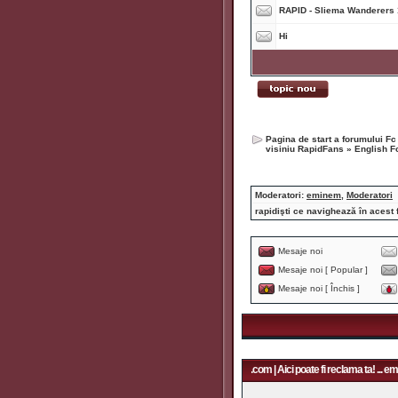
RAPID - Sliema Wanderers 1
Hi
Pagina de start a forumului Fc
visiniu RapidFans
»
English 
Moderatori:
eminem
,
Moderatori
rapidişti ce navighează în acest 
Mesaje noi
Mesaje noi [ Popular ]
Mesaje noi [ Închis ]
Aici poate fi reclama ta! ... email: rapidfans@gmail.com | Aici poate fi reclama ta! ... email