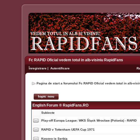
Fc RAPID Oficial vedem totul in alb-visiniu RapidFans
Înregistrare
|
Autentificare
R
Pagina de start a forumului Fc RAPID Oficial vedem totul in alb-vis
English Forum ® RapidFans.RO
Subiecte
Play-off Europa League: WKS Śląsk Wrocław (Polonia) - RAPID
RAPID v Tottenham UEFA Cup 1971
Kosovo is Serbia