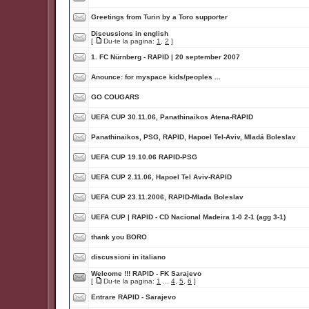
Greetings from Turin by a Toro supporter
Discussions in english
[
Du-te la pagina:
1
,
2
]
1. FC Nürnberg - RAPID | 20 september 2007
Anounce: for myspace kids/peoples ...
GO COUGARS
UEFA CUP 30.11.06, Panathinaikos Atena-RAPID
Panathinaikos, PSG, RAPID, Hapoel Tel-Aviv, Mladá Boleslav
UEFA CUP 19.10.06 RAPID-PSG
UEFA CUP 2.11.06, Hapoel Tel Aviv-RAPID
UEFA CUP 23.11.2006, RAPID-Mlada Boleslav
UEFA CUP | RAPID - CD Nacional Madeira 1-0 2-1 (agg 3-1)
thank you BORO
discussioni in italiano
Welcome !!! RAPID - FK Sarajevo
[
Du-te la pagina:
1
...
4
,
5
,
6
]
Entrare RAPID - Sarajevo