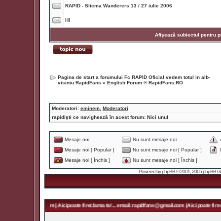
RAPID - Sliema Wanderers 13 / 27 iulie 2006
Hi
Afişează subiectul pentru p
Pagina de start a forumului Fc RAPID Oficial vedem totul in alb-
visiniu RapidFans
»
English Forum ® RapidFans.RO
Moderatori:
eminem
,
Moderatori
rapidişti ce navighează în acest forum: Nici unul
Mesaje noi
Nu sunt mesaje noi
Mesaje noi [ Popular ]
Nu sunt mesaje noi [ Popular ]
Mesaje noi [ Închis ]
Nu sunt mesaje noi [ Închis ]
Powered by
phpBB
© 2001, 2005 phpBB Grou
 rapidfans@gmail.com | Aici poate fi reclama ta! ... email: rapidfans@gmail.com | Aici poate fi recl