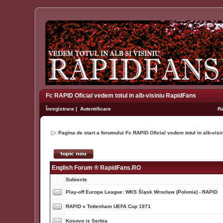
Fc RAPID Oficial vedem totul in alb-visiniu RapidFans
Înregistrare
|
Autentificare
R
Pagina de start a forumului Fc RAPID Oficial vedem totul in alb-vis
English Forum ® RapidFans.RO
Subiecte
Play-off Europa League: WKS Śląsk Wrocław (Polonia) - RAPID
RAPID v Tottenham UEFA Cup 1971
Kosovo is Serbia