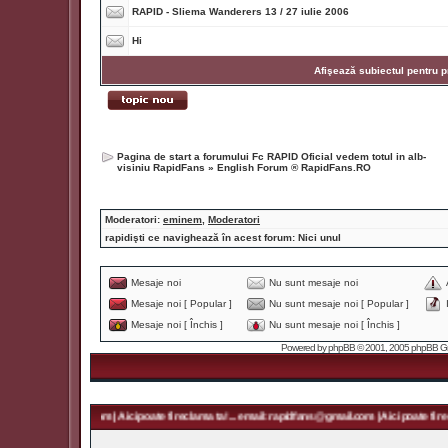
RAPID - Sliema Wanderers 13 / 27 iulie 2006
Hi
Afişează subiectul pentru p
Pagina de start a forumului Fc RAPID Oficial vedem totul in alb-
visiniu RapidFans
»
English Forum ® RapidFans.RO
Moderatori:
eminem
,
Moderatori
rapidişti ce navighează în acest forum: Nici unul
Mesaje noi
Nu sunt mesaje noi
Mesaje noi [ Popular ]
Nu sunt mesaje noi [ Popular ]
Mesaje noi [ Închis ]
Nu sunt mesaje noi [ Închis ]
Powered by
phpBB
© 2001, 2005 phpBB Grou
 rapidfans@gmail.com | Aici poate fi reclama ta! ... email: rapidfans@gmail.com | Aici poate fi recl