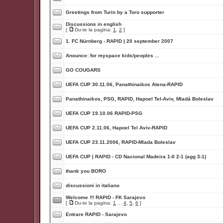
Greetings from Turin by a Toro supporter
Discussions in english
[
Du-te la pagina:
1
,
2
]
1. FC Nürnberg - RAPID | 20 september 2007
Anounce: for myspace kids/peoples ...
GO COUGARS
UEFA CUP 30.11.06, Panathinaikos Atena-RAPID
Panathinaikos, PSG, RAPID, Hapoel Tel-Aviv, Mladá Boleslav
UEFA CUP 19.10.06 RAPID-PSG
UEFA CUP 2.11.06, Hapoel Tel Aviv-RAPID
UEFA CUP 23.11.2006, RAPID-Mlada Boleslav
UEFA CUP | RAPID - CD Nacional Madeira 1-0 2-1 (agg 3-1)
thank you BORO
discussioni in italiano
Welcome !!! RAPID - FK Sarajevo
[
Du-te la pagina:
1
...
4
,
5
,
6
]
Entrare RAPID - Sarajevo