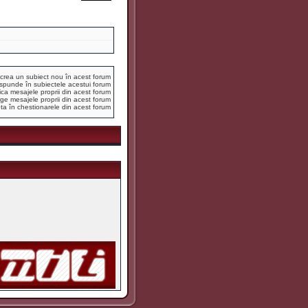
crea un subiect nou în acest forum
spunde în subiectele acestui forum
ca mesajele proprii din acest forum
ge mesajele proprii din acest forum
ta în chestionarele din acest forum