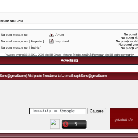
i
forum: Nici unul
Nu puteţi
Nu sunt mesaje noi
Anunţ
Nu puteţi
ră
Nu sunt mesaje noi [ Popular ]
Important
Nu puteţi
modifi
Nu puteţi
şter
Nu sunt mesaje noi [ Închis ]
Nu puteţi
vo
Powered by
phpBB
© 2001, 2005 phpBB Group | Varianta în limba română:
Romanian phpBB online community
Advertising
fans@gmail.com | Aici poate fi reclama ta! ... email: rapidfans@gmail.com