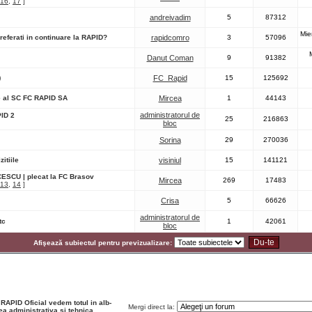
16
,
17
]
andreivadim
5
87312
Mie
referati in continuare la RAPID?
rapidcomro
3
57096
Danut Coman
9
91382
)
FC_Rapid
15
125692
ie al SC FC RAPID SA
Mircea
1
44143
administratorul de
PID 2
25
216863
bloc
Sorina
29
270036
itiile
visiniul
15
141121
ESCU | plecat la FC Brasov
Mircea
269
17483
13
,
14
]
Crisa
5
66626
administratorul de
tc
1
42061
bloc
Afişează subiectul pentru previzualizare:
 RAPID Oficial vedem totul in alb-
Mergi direct la:
a administrativa si tehnica