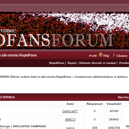
n alb-visiniu RapidFans
Profil
FAQ
Căutare
RapidFans
|
Rapid
|
Ultimele discutii si noutati
|
Postări
 RAPID Oficial vedem totul in alb-visiniu RapidFans
»
Conducerea administrativa si tehnica
i tehnica
Marchea
Autor
Răspunsuri
Vizualizări
DarkLadY^
0
40760
i
AMICU'
0
284941
s George | ANTIcOPOS CAMPAIGN
Mi
Lacra
339
1662764