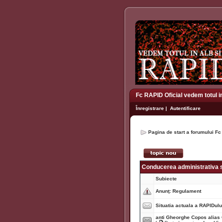
Fc RAPID Oficial vedem totul i
Înregistrare
|
Autentificare
Pagina de start a forumului Fc
Conducerea administrativa s
Subiecte
Anunţ:
Regulament
Situatia actuala a RAPIDulu
anti Gheorghe Copos alia