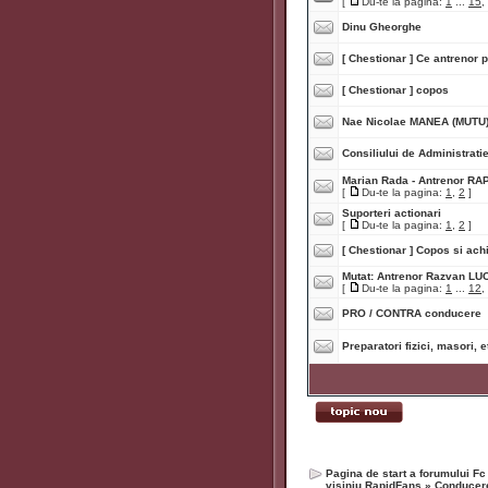
[
Du-te la pagina:
1
...
15
,
Dinu Gheorghe
[ Chestionar ]
Ce antrenor p
[ Chestionar ]
copos
Nae Nicolae MANEA (MUTU
Consiliului de Administrat
Marian Rada - Antrenor RA
[
Du-te la pagina:
1
,
2
]
Suporteri actionari
[
Du-te la pagina:
1
,
2
]
[ Chestionar ]
Copos si achiz
Mutat:
Antrenor Razvan LUC
[
Du-te la pagina:
1
...
12
,
PRO / CONTRA conducere
Preparatori fizici, masori, e
Pagina de start a forumului Fc
visiniu RapidFans
»
Conducere