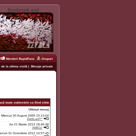
Membrii RapidFans
Grupuri
 de la ultima vizită
|
Mesaje private
ză toate subiectele ca fiind citite
Ultimul mesaj
Miercuri 30 August 2006 15:13:04
DarkLadY^
Joi 21 Martie 2013 18:40:48
AMICU'
ercuri 31 Octombrie 2012 14:57:45