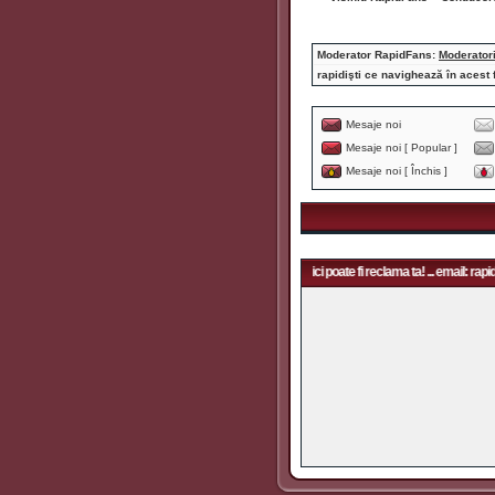
Moderator RapidFans:
Moderator
rapidişti ce navighează în acest 
Mesaje noi
Mesaje noi [ Popular ]
Mesaje noi [ Închis ]
ci poate fi reclama ta! ... email: rapidfans@gmail.com | Aici poate fi reclama ta! ... email: rapid