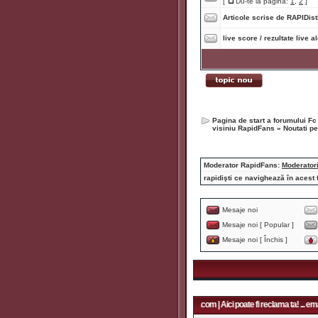
[
Du-te la pagina:
1
,
2
]
Articole scrise de RAPIDisti
live score / rezultate live a
Pagina de start a forumului Fc
visiniu RapidFans
»
Noutati p
Moderator RapidFans:
Moderator
rapidişti ce navighează în acest 
Mesaje noi
Mesaje noi [ Popular ]
Mesaje noi [ Închis ]
Aici poate fi reclama ta! ... email: rapidfans@gmail.com | Aici poate fi reclama ta! ... ema