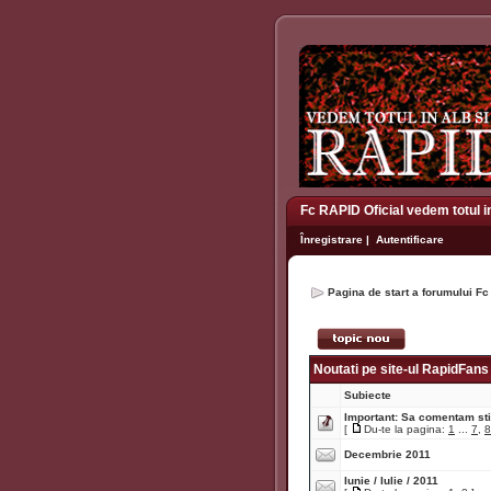
Fc RAPID Oficial vedem totul i
Înregistrare
|
Autentificare
Pagina de start a forumului Fc
Noutati pe site-ul RapidFans
Subiecte
Important:
Sa comentam stir
[
Du-te la pagina:
1
...
7
,
8
Decembrie 2011
Iunie / Iulie / 2011