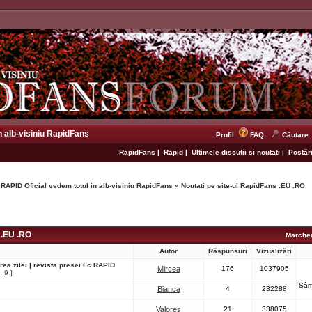
n alb-visiniu RapidFans
Profil
FAQ
Căutare
RapidFans
|
Rapid
|
Ultimele discutii si noutati
|
Postări
 RAPID Oficial vedem totul in alb-visiniu RapidFans
»
Noutati pe site-ul RapidFans .EU .RO
 .EU .RO
Marchea
Autor
Răspunsuri
Vizualizări
ea zilei | revista presei Fc RAPID
Mircea
176
1037905
,
9
]
Sâm
Bianca
4
232288
Valores
21
338075