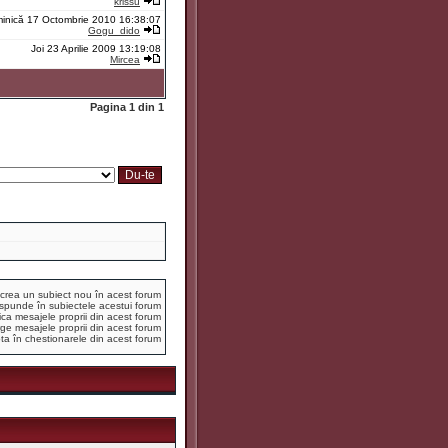
krissu
inică 17 Octombrie 2010 16:38:07
Gogu_dido
Joi 23 Aprilie 2009 13:19:08
Mircea
Pagina
1
din
1
crea un subiect nou în acest forum
spunde în subiectele acestui forum
ca mesajele proprii din acest forum
ge mesajele proprii din acest forum
ta în chestionarele din acest forum