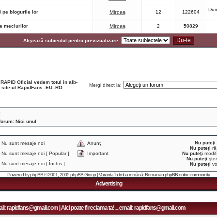
Dum
 pe blogurile lor
Mircea
12
122604
le meciurilor
Mircea
2
50829
Afişează subiectul pentru previzualizare:
 RAPID Oficial vedem totul in alb-
Mergi direct la:
e site-ul RapidFans .EU .RO
i
forum: Nici unul
Nu puteţi
Nu sunt mesaje noi
Anunţ
Nu puteţi
ră
Nu sunt mesaje noi [ Popular ]
Important
Nu puteţi
modifi
Nu puteţi
şter
Nu sunt mesaje noi [ Închis ]
Nu puteţi
vo
Powered by
phpBB
© 2001, 2005 phpBB Group | Varianta în limba română:
Romanian phpBB online community
Advertising
il: rapidfans@gmail.com | Aici poate fi reclama ta! ... email: rapidfans@gmail.com