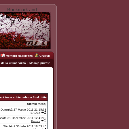
Membrii RapidFans
Grupuri
 de la ultima vizită
|
Mesaje private
ză toate subiectele ca fiind citite
Ultimul mesaj
Duminică 27 Martie 2011 21:15:38
BADEa
bătă 31 Decembrie 2011 12:41:00
Bianca
Sâmbătă 30 Iulie 2011 18:53:46