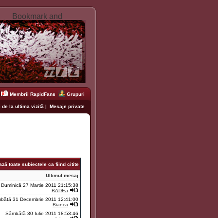
Membrii RapidFans
Grupuri
 de la ultima vizită
|
Mesaje private
ză toate subiectele ca fiind citite
Ultimul mesaj
Duminică 27 Martie 2011 21:15:38
BADEa
bătă 31 Decembrie 2011 12:41:00
Bianca
Sâmbătă 30 Iulie 2011 18:53:46