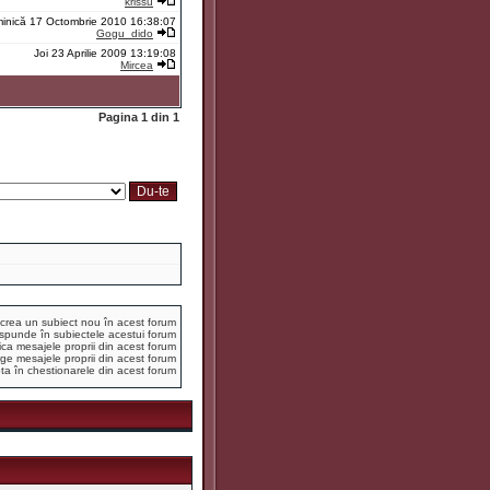
krissu
inică 17 Octombrie 2010 16:38:07
Gogu_dido
Joi 23 Aprilie 2009 13:19:08
Mircea
Pagina
1
din
1
crea un subiect nou în acest forum
spunde în subiectele acestui forum
ca mesajele proprii din acest forum
ge mesajele proprii din acest forum
ta în chestionarele din acest forum