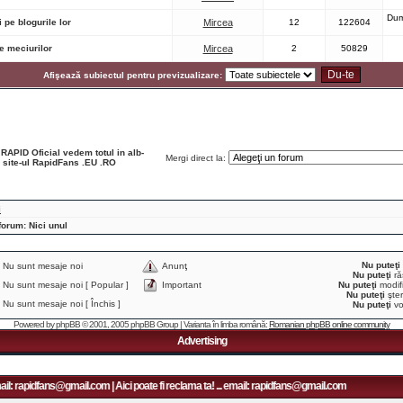
Dum
 pe blogurile lor
Mircea
12
122604
le meciurilor
Mircea
2
50829
Afişează subiectul pentru previzualizare:
 RAPID Oficial vedem totul in alb-
Mergi direct la:
e site-ul RapidFans .EU .RO
i
forum: Nici unul
Nu puteţi
Nu sunt mesaje noi
Anunţ
Nu puteţi
ră
Nu sunt mesaje noi [ Popular ]
Important
Nu puteţi
modifi
Nu puteţi
şter
Nu sunt mesaje noi [ Închis ]
Nu puteţi
vo
Powered by
phpBB
© 2001, 2005 phpBB Group | Varianta în limba română:
Romanian phpBB online community
Advertising
il: rapidfans@gmail.com | Aici poate fi reclama ta! ... email: rapidfans@gmail.com