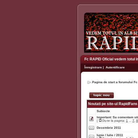
Fc RAPID Oficial vedem totul i
Înregistrare
|
Autentificare
Pagina de start a forumului Fc
Noutati pe site-ul RapidFans
Subiecte
Important:
Sa comentam stir
[
Du-te la pagina:
1
...
7
,
8
Decembrie 2011
Iunie / Iulie / 2011