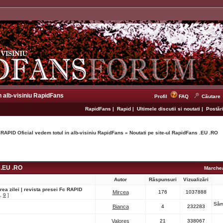
n alb-visiniu RapidFans
Profil
FAQ
Căutare
RapidFans
|
Rapid
|
Ultimele discutii si noutati
|
Postări
 RAPID Oficial vedem totul in alb-visiniu RapidFans
»
Noutati pe site-ul RapidFans .EU .RO
 .EU .RO
Marchea
Autor
Răspunsuri
Vizualizări
ea zilei | revista presei Fc RAPID
Mircea
176
1037888
,
9
]
Sâm
Bianca
4
232283
Valores
21
338067