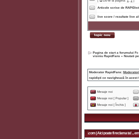
[
Du-te la pagina:
1
,
2
]
Articole scrise de RAPIDisti
live score / rezultate live a
Pagina de start a forumului Fc
visiniu RapidFans
»
Noutati p
Moderator RapidFans:
Moderator
rapidişti ce navighează în acest 
Mesaje noi
Mesaje noi [ Popular ]
Mesaje noi [ Închis ]
Aici poate fi reclama ta! ... email: rapidfans@gmail.com | Aici poate fi reclama ta! ... ema