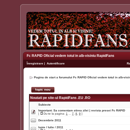
Fc RAPID Oficial vedem totul in alb-visiniu RapidFans
Înregistrare
|
Autentificare
R
Pagina de start a forumului Fc RAPID Oficial vedem totul in alb-vis
Noutati pe site-ul RapidFans .EU .RO
Subiecte
Important:
Sa comentam stirea zilei | revista presei Fc RAPID
[
Du-te la pagina:
1
...
7
,
8
,
9
]
Decembrie 2011
Iunie / Iulie / 2011