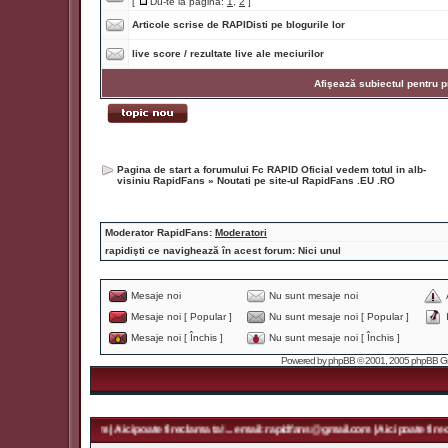
[
Du-te la pagina:
1
,
2
]
Articole scrise de RAPIDisti pe blogurile lor
live score / rezultate live ale meciurilor
Afişează subiectul pentru p
Pagina de start a forumului Fc RAPID Oficial vedem totul in alb-
visiniu RapidFans
»
Noutati pe site-ul RapidFans .EU .RO
Moderator RapidFans:
Moderatori
rapidişti ce navighează în acest forum: Nici unul
Mesaje noi
Nu sunt mesaje noi
Mesaje noi [ Popular ]
Nu sunt mesaje noi [ Popular ]
Mesaje noi [ Închis ]
Nu sunt mesaje noi [ Închis ]
Powered by
phpBB
© 2001, 2005 phpBB Grou
rapidfans@gmail.com | Aici poate fi reclama ta! ... email: rapidfans@gmail.com | Aici poate fi recl