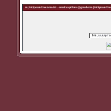
 rapidfans@gmail.com | Aici poate fi reclama ta! ... email: rapidfans@gmail.com | Aici poate fi recl