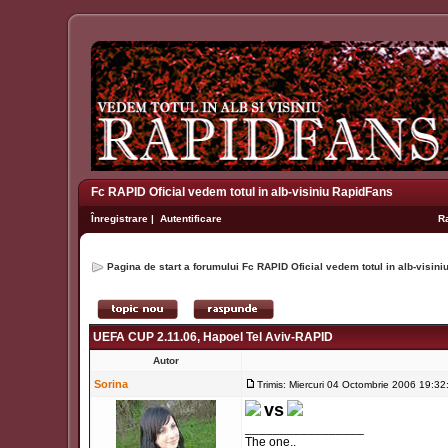
Fc RAPID Oficial vedem totul in alb-visiniu RapidFans
Înregistrare
|
Autentificare
R
Pagina de start a forumului Fc RAPID Oficial vedem totul in alb-visin
UEFA CUP 2.11.06, Hapoel Tel Aviv-RAPID
Autor
Sorina
Trimis: Miercuri 04 Octombrie 2006 19:32
vs
_________________
The one..