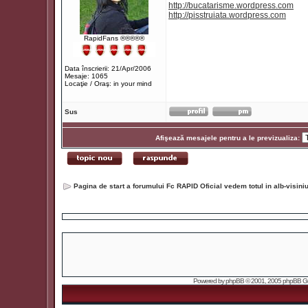
http://bucatarisme.wordpress.com
http://pisstruiata.wordpress.com
RapidFans ®®®®®
Data înscrierii: 21/Apr/2006
Mesaje: 1065
Locaţie / Oraş: in your mind
Sus
Afişează mesajele pentru a le previzualiza:
Pagina de start a forumului Fc RAPID Oficial vedem totul in alb-visin
Powered by
phpBB
© 2001, 2005 phpBB Grou