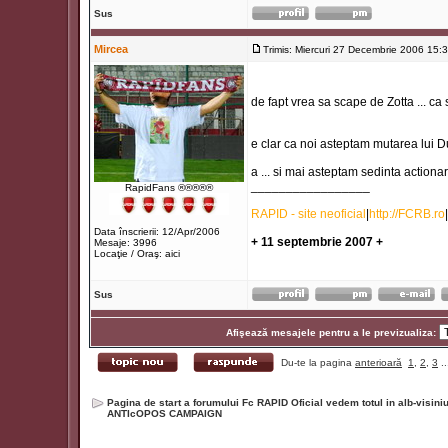
Sus
Mircea
Trimis: Miercuri 27 Decembrie 2006 15:
de fapt vrea sa scape de Zotta ... c
e clar ca noi asteptam mutarea lu
a ... si mai asteptam sedinta actiona
_________________
RapidFans ®®®®®
RAPID - site neoficial
|
http://FCRB.ro
|
Data înscrierii: 12/Apr/2006
+ 11 septembrie 2007 +
Mesaje: 3996
Locaţie / Oraş: aici
Sus
Afişează mesajele pentru a le previzualiza:
Du-te la pagina
anterioară
1
,
2
,
3
..
Pagina de start a forumului Fc RAPID Oficial vedem totul in alb-visin
ANTIcOPOS CAMPAIGN