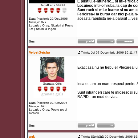
E pustiu, e-ntuneric... si mi-e frica
RapidFans ®®®®
Locuiesc intr-o hruba, la cap de co
Sunt racit si mi-e foame si nu am 
Fericirea-i la bursa dar nici p-aia n
aceasta rapidista ne-a parasit ... ve
Data înscrierii: 29/Oct/2006
Mesaje: 877
Locaţie / Oraş: Nicaieri si Peste
Tot | acum la ingeri
Sus
VelvetGeisha
Trimis: Joi 07 Decembrie 2006 16:11:47
Exact asa nu ne trebuie! Plecarea l
Insa eu am un mare respect pentru S
Granata Girls
_________________
Sunt infrangeri care te injosesc si su
RAPID - un mod de viata...
Data înscrierii: 02/Iun/2006
Mesaje: 693
Locaţie / Oraş: Peste tot si
nicaieri...
Sus
ank
Trimis: Sâmbătă 09 Decembrie 2006 16