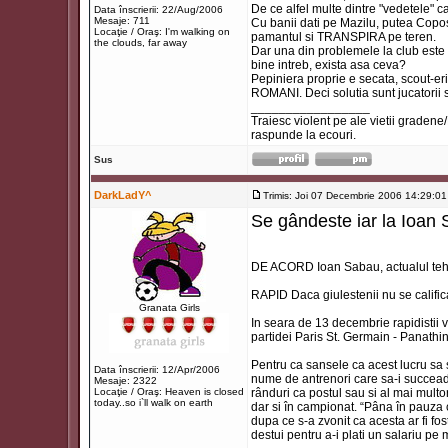
De ce alfel multe dintre "vedetele" 
Data înscrierii: 22/Aug/2006
Mesaje: 711
Cu banii dati pe Mazilu, putea Copos 
Locaţie / Oraş: I'm walking on
pamantul si TRANSPIRA pe teren.
the clouds, far away
Dar una din problemele la club este a
bine intreb, exista asa ceva?
Pepiniera proprie e secata, scout-eri 
ROMANI. Deci solutia sunt jucatorii s
_________________
Traiesc violent pe ale vietii gradene
raspunde la ecouri.
Sus
DarkLadY^
Trimis: Joi 07 Decembrie 2006 14:29:01
Se gândeste iar la Ioan
DE ACORD Ioan Sabau, actualul tehnic
RAPID Daca giulestenii nu se calific
Granata Girls
In seara de 13 decembrie rapidistii v
partidei Paris St. Germain - Panathi
Pentru ca sansele ca acest lucru sa 
Data înscrierii: 12/Apr/2006
nume de antrenori care sa-i succead
Mesaje: 2322
Locaţie / Oraş: Heaven is closed
rânduri ca postul sau si al mai mult
today..so i`ll walk on earth
dar si în campionat. “Pâna în pauz
dupa ce s-a zvonit ca acesta ar fi fo
destui pentru a-i plati un salariu pe