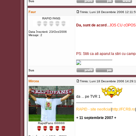
Sus
Faur
Trimis: Luni 18 Decembrie 2006 12:11:
RAPID FANS
Da, sunt de acord .
JOS CU cOPOS
Data înscrierii: 23/Oct/2006
Mesaje: 2
PS: Stiti ca ati aparut la stiri cu ca
_________________
Sus
Mircea
Trimis: Luni 18 Decembrie 2006 14:29:
da ... pe TVR 1
_________________
RAPID - site neoficial
|
http://FCRB.ro
|
+ 11 septembrie 2007 +
RapidFans ®®®®®