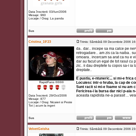
Data înscrierii: 03/Iun/2006
Mesaje: 960
Locaţie / Oraş: La panda
Sus
Cristina_19'23
Trimis: Sâmbătă 09 Decembrie 2006 16
da.. dar... incepe sa ma calce pe ne
retrogadare... am zis ca la naiba.. su
omoara.. incercam sa arat ca nu e vin
dar au facut un egal de tot rasul cu p
zic.. ii dau dreptete lu copos sa-i ia 
dreptate..
_________________
E pustiu, e-ntuneric... si mi-e frica
RapidFans ®®®®
Locuiesc intr-o hruba, la cap de co
Sunt racit si mi-e foame si nu am 
Fericirea-i la bursa dar nici p-aia n
aceasta rapidista ne-a parasit ... ve
Data înscrierii: 29/Oct/2006
Mesaje: 877
Locaţie / Oraş: Nicaieri si Peste
Tot | acum la ingeri
Sus
VelvetGeisha
Trimis: Sâmbătă 09 Decembrie 2006 23