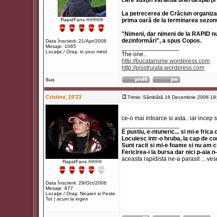
care susţin varianta unei despărţiri
La petrecerea de Crăciun organizat
RapidFans ®®®®®
prima oară de la terminarea sezo
"Nimeni, dar nimeni de la RAPID n
dezinformări", a spus Copos.
Data înscrierii: 21/Apr/2006
Mesaje: 1065
_________________
Locaţie / Oraş: in your mind
The one..
http://bucatarisme.wordpress.com
http://pisstruiata.wordpress.com
Sus
Cristina_19'23
Trimis: Sâmbătă 16 Decembrie 2006 19
ce-o mai intoarce si asta.. iar incep 
_________________
E pustiu, e-ntuneric... si mi-e frica
Locuiesc intr-o hruba, la cap de co
Sunt racit si mi-e foame si nu am 
Fericirea-i la bursa dar nici p-aia n
aceasta rapidista ne-a parasit ... ve
RapidFans ®®®®
Data înscrierii: 29/Oct/2006
Mesaje: 877
Locaţie / Oraş: Nicaieri si Peste
Tot | acum la ingeri