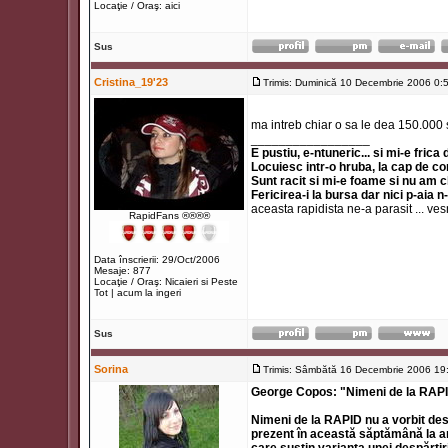
Locaţie / Oraş: aici
Sus
Cristina_19'23
Trimis: Duminică 10 Decembrie 2006 0:
ma intreb chiar o sa le dea 150.00
_________________
E pustiu, e-ntuneric... si mi-e frica
Locuiesc intr-o hruba, la cap de co
Sunt racit si mi-e foame si nu am 
Fericirea-i la bursa dar nici p-aia n
aceasta rapidista ne-a parasit ... ve
RapidFans ®®®®
Data înscrierii: 29/Oct/2006
Mesaje: 877
Locaţie / Oraş: Nicaieri si Peste
Tot | acum la ingeri
Sus
Sorina
Trimis: Sâmbătă 16 Decembrie 2006 19
George Copos: "Nimeni de la RAPID
Nimeni de la RAPID nu a vorbit de
prezent în această săptămână la a