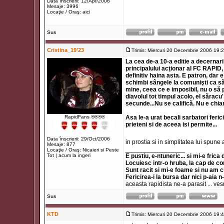
Data înscrierii: 12/Apr/2006
Mesaje: 3996
Locaţie / Oraş: aici
Sus
Cristina_19'23
Trimis: Miercuri 20 Decembrie 2006 19:
La cea de-a 10-a editie a decernarii
principalului acţionar al FC RAPID
definitiv haina asta. E patron, dar 
schimbi sângele la comunişti ca să 
mine, ceea ce e imposibil, nu o să 
diavolul tot timpul acolo, el săracu
secunde...Nu se califică. Nu e chia
RapidFans ®®®®
Asa le-a urat becali sarbatori feri
prieteni si de aceea isi permite...
Data înscrierii: 29/Oct/2006
in prostia si in simplitatea lui spune
Mesaje: 877
_________________
Locaţie / Oraş: Nicaieri si Peste
Tot | acum la ingeri
E pustiu, e-ntuneric... si mi-e frica
Locuiesc intr-o hruba, la cap de co
Sunt racit si mi-e foame si nu am 
Fericirea-i la bursa dar nici p-aia n
aceasta rapidista ne-a parasit ... ve
Sus
KTD
Trimis: Miercuri 20 Decembrie 2006 19: