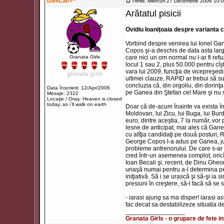
DarkLadY^
Trimis: Miercuri 27 Decembrie 2006 10:
Arătatul pisicii
Ovidiu Ioaniţoaia despre varianta
Vorbind despre venirea lui Ionel Gan
Copos şi-a deschis de data asta larg 
Granata Girls
care nici un om normal nu l-ar fi ref
locul 1 sau 2, plus 50.000 pentru cîş
vara lui 2009, funcţia de vicepreşedi
ultimei clauze, RAPID ar trebui să su
concluzia că, din orgoliu, din dorinţa
Data înscrierii: 12/Apr/2006
pe Ganea din Ştefan cel Mare şi nu s
Mesaje: 2322
Locaţie / Oraş: Heaven is closed
today..so i`ll walk on earth
Doar că de-acum înainte va exista în
Moldovan, lui Zicu, lui Buga, lui Burd
euro, dintre aceştia, 7 la număr, vor
lesne de anticipat, mai ales că Gane
cu atîţia candidaţi pe două posturi,
George Copos l-a adus pe Ganea, juc
probleme antrenorului. De care s-ar f
cred într-un asemenea complot, oricî
Ioan Becali şi, recent, de Dinu Gheo
uriaşă numai pentru a-l determina pe
iniţiativă. Să i se urască şi să-şi ia
presiuni în creştere, să-l facă să se
- iarasi ajung sa ma disper! iarasi as
fac decat sa destabilizeze situatia de
_________________
Granata Girls - o grupare de fete in