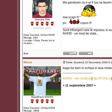
Ma gandeam ca n-ar fi rau sa facem si
mai scapi !!! "
Granata Girls
ps:
copos !!!
_________________
Sunt infrangeri care te injosesc si su
RAPID - un mod de viata...
Data înscrierii: 02/Iun/2006
Mesaje: 693
Locaţie / Oraş: Peste tot si
nicaieri...
Sus
Mircea
Trimis: Duminică 10 Decembrie 2006 0:
baga ba bani in echipa si lasa mistou
_________________
RAPID - site neoficial
|
http://FCRB.ro
|
+ 11 septembrie 2007 +
RapidFans ®®®®®
Data înscrierii: 12/Apr/2006
Mesaje: 3996