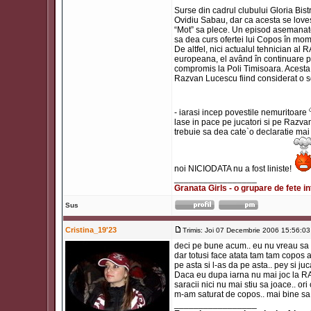
Surse din cadrul clubului Gloria Bist
Ovidiu Sabau, dar ca acesta se love
“Mot” sa plece. Un episod asemanator
sa dea curs ofertei lui Copos în mo
De altfel, nici actualul tehnician al 
europeana, el având în continuare po
compromis la Poli Timisoara. Acesta a
Razvan Lucescu fiind considerat o so
- iarasi incep povestile nemuritoare
lase in pace pe jucatori si pe Razva
trebuie sa dea cate`o declaratie mai 
noi NICIODATA nu a fost liniste!
_________________
Granata Girls - o grupare de fete in
Sus
Cristina_19'23
Trimis: Joi 07 Decembrie 2006 15:56:03
deci pe bune acum.. eu nu vreau sa 
dar totusi face atata tam tam copos
pe asta si l-as da pe asta.. pey si j
Daca eu dupa iarna nu mai joc la RAP
saracii nici nu mai stiu sa joace.. ori 
m-am saturat de copos.. mai bine sa 
_________________