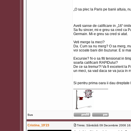
„O sa plec la Paris pe banii altuia, n
Aveti sanse de calificare in „16“-imi
Sa fiu sincer, mi-e greu sa cred ca P
Germain. Mi-e greu sa cred si atat.
Veti merge la meci?
Da. Cum sa nu merg? O sa merg, mai 
voi scoate bani din buzunar. E si mai
Excursie? N-o sa fiti tensionat in t
soarta calificarii RAPIDului?
De ce sa tremur?! Va fi excelent la P
un meci, sa vad daca se va juca in 
Si pentru prima oara ii dau dreptate l
_________________
Sus
Cristina_19'23
Trimis: Sâmbătă 09 Decembrie 2006 16