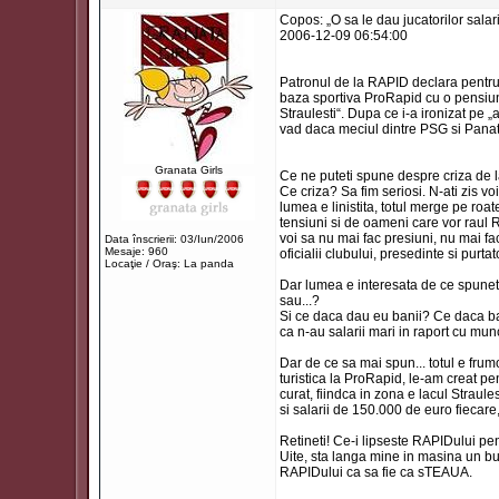
Copos: „O sa le dau jucatorilor sala
2006-12-09 06:54:00
Patronul de la RAPID declara pentru
baza sportiva ProRapid cu o pensiune 
Straulesti“. Dupa ce i-a ironizat pe 
vad daca meciul dintre PSG si Panath
Granata Girls
Ce ne puteti spune despre criza de
Ce criza? Sa fim seriosi. N-ati zis vo
lumea e linistita, totul merge pe ro
tensiuni si de oameni care vor raul R
voi sa nu mai fac presiuni, nu mai f
Data înscrierii: 03/Iun/2006
Mesaje: 960
oficialii clubului, presedinte si purta
Locaţie / Oraş: La panda
Dar lumea e interesata de ce spuneti
sau...?
Si ce daca dau eu banii? Ce daca bag
ca n-au salarii mari in raport cu mun
Dar de ce sa mai spun... totul e frum
turistica la ProRapid, le-am creat pe
curat, fiindca in zona e lacul Straule
si salarii de 150.000 de euro fiecare
Retineti! Ce-i lipseste RAPIDului pen
Uite, sta langa mine in masina un bun 
RAPIDului ca sa fie ca sTEAUA.