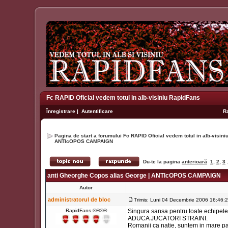
Fc RAPID Oficial vedem totul in alb-visiniu RapidFans
Înregistrare
|
Autentificare
R
Pagina de start a forumului Fc RAPID Oficial vedem totul in alb-visin
ANTIcOPOS CAMPAIGN
Du-te la pagina
anterioară
1
,
2
,
3
.
anti Gheorghe Copos alias George | ANTIcOPOS CAMPAIGN
Autor
administratorul de bloc
Trimis: Luni 04 Decembrie 2006 16:46:
RapidFans ®®®®
Singura sansa pentru toate echipele 
ADUCA JUCATORI STRAINI.
Romanii ca natie, suntem in mare parte