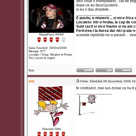
deci chiar il indreptatesc.. cat de fleg
dupa ce au facut jucatorii..
si eu ii dau dreptete..
_________________
E pustiu, e-ntuneric... si mi-e frica
Locuiesc intr-o hruba, la cap de co
Sunt racit si mi-e foame si nu am 
Fericirea-i la bursa dar nici p-aia n
RapidFans ®®®®
aceasta rapidista ne-a parasit ... ve
Data înscrierii: 29/Oct/2006
Mesaje: 877
Locaţie / Oraş: Nicaieri si Peste
Tot | acum la ingeri
Sus
ank
Trimis: Sâmbătă 09 Decembrie 2006 16
te contrazici, mai sus ziceai ca nu-ti
_________________
Granata Girls