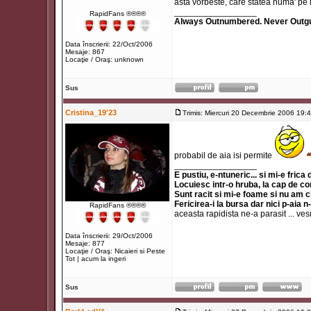
asta vorbeste, care statea numa' pe l
_________________
RapidFans ®®®®
Always Outnumbered. Never Outg
Data înscrierii: 22/Oct/2006
Mesaje: 867
Locaţie / Oraş: unknown
Sus
Cristina_19'23
Trimis: Miercuri 20 Decembrie 2006 19:
probabil de aia isi permite
_________________
E pustiu, e-ntuneric... si mi-e frica
Locuiesc intr-o hruba, la cap de co
Sunt racit si mi-e foame si nu am 
Fericirea-i la bursa dar nici p-aia n
RapidFans ®®®®
aceasta rapidista ne-a parasit ... ve
Data înscrierii: 29/Oct/2006
Mesaje: 877
Locaţie / Oraş: Nicaieri si Peste
Tot | acum la ingeri
Sus