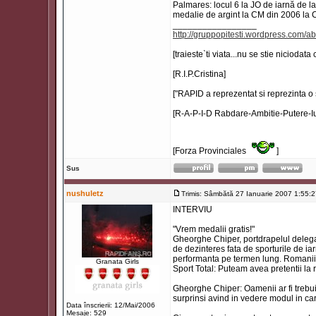
Palmares: locul 6 la JO de iarnă de la
medalie de argint la CM din 2006 la 
_________________
http://gruppopitesti.wordpress.com/ab
[traieste`ti viata...nu se stie niciodata
[R.I.P.Cristina]
["RAPID a reprezentat si reprezinta o 
[R-A-P-I-D Rabdare-Ambitie-Putere-Iu
[Forza Provinciales
]
Sus
nushuletz
Trimis: Sâmbătă 27 Ianuarie 2007 1:55:
INTERVIU
"Vrem medalii gratis!"
Gheorghe Chiper, portdrapelul delegat
de dezinteres fata de sporturile de ia
performanta pe termen lung. Romanii a
Granata Girls
Sport Total: Puteam avea pretentii la 
Gheorghe Chiper: Oamenii ar fi trebuit 
surprinsi avind in vedere modul in car
Data înscrierii: 12/Mai/2006
Mesaje: 529