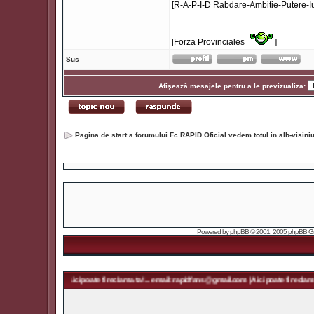
[R-A-P-I-D Rabdare-Ambitie-Putere-Iu
[Forza Provinciales
]
Sus
Afişează mesajele pentru a le previzualiza:
Pagina de start a forumului Fc RAPID Oficial vedem totul in alb-visin
Powered by
phpBB
© 2001, 2005 phpBB Grou
@gmail.com | Aici poate fi reclama ta! ... email: rapidfans@gmail.com | Aici poate fi reclama ta! ..