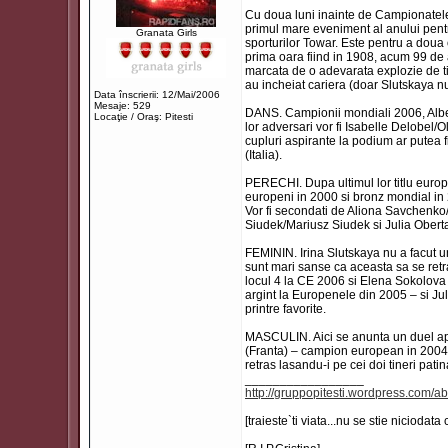
Cu doua luni inainte de Campionatel
primul mare eveniment al anului pentru
Granata Girls
sporturilor Towar. Este pentru a doua
prima oara fiind in 1908, acum 99 de a
marcata de o adevarata explozie de tine
au incheiat cariera (doar Slutskaya nu
Data înscrierii: 12/Mai/2006
Mesaje: 529
DANS. Campionii mondiali 2006, Alben
Locaţie / Oraş: Pitesti
lor adversari vor fi Isabelle Delobel/
cupluri aspirante la podium ar putea
(Italia).
PERECHI. Dupa ultimul lor titlu euro
europeni in 2000 si bronz mondial in 
Vor fi secondati de Aliona Savchenk
Siudek/Mariusz Siudek si Julia Obert
FEMININ. Irina Slutskaya nu a facut un 
sunt mari sanse ca aceasta sa se retrag
locul 4 la CE 2006 si Elena Sokolov
argint la Europenele din 2005 – si Ju
printre favorite.
MASCULIN. Aici se anunta un duel apr
(Franta) – campion european in 2004 
retras lasandu-i pe cei doi tineri pati
_________________
http://gruppopitesti.wordpress.com/ab
[traieste`ti viata...nu se stie niciodata