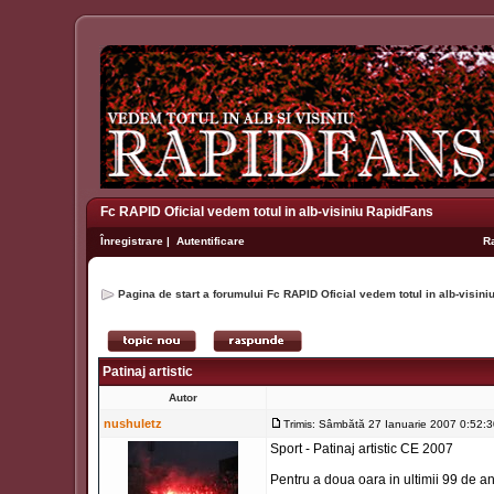
Fc RAPID Oficial vedem totul in alb-visiniu RapidFans
Înregistrare
|
Autentificare
R
Pagina de start a forumului Fc RAPID Oficial vedem totul in alb-visin
Patinaj artistic
Autor
nushuletz
Trimis: Sâmbătă 27 Ianuarie 2007 0:52:
Sport - Patinaj artistic CE 2007
Pentru a doua oara in ultimii 99 de a