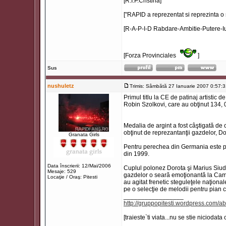
[R.I.P.Cristina]
["RAPID a reprezentat si reprezinta o 
[R-A-P-I-D Rabdare-Ambitie-Putere-Iu
[Forza Provinciales
]
Sus
nushuletz
Trimis: Sâmbătă 27 Ianuarie 2007 0:57:
Primul titlu la CE de patinaj artistic
Robin Szolkovi, care au obţinut 134, 
Medalia de argint a fost câştigată de 
obţinut de reprezantanţii gazdelor, D
Granata Girls
Pentru perechea din Germania este pri
din 1999.
Data înscrierii: 12/Mai/2006
Cuplul polonez Dorota şi Marius Siudek
Mesaje: 529
gazdelor o seară emoţionantă la Camp
Locaţie / Oraş: Pitesti
au agitat frenetic steguleţele naţional
pe o selecţie de melodii pentru pian
_________________
http://gruppopitesti.wordpress.com/ab
[traieste`ti viata...nu se stie niciodata