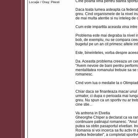
Cine poarta vina pentru starea sportu
Locaţie / Oraş: Pitesti
Daca toata lumea asteapta ca federatiile
greu. Cind organismele de la nivel inal
de mai multa atentie si nu inteleg de c
Cum este impartita aceasta vina intre
Problema este mai degraba la nivel ina
bob, de exemplu, nu se compara ceea 
bugetul pe un an cit primesc altele in
Este, bineinteles, vorba despre aceea
Da. Aceasta problema creeaza un cerc 
"Avem nevoie de bani pentru performa
mentalitatea romanului trebuie sa se s
romanesc.
Cind vom lua o medalie la o Olimpia
Chiar daca se finanteaza macar unul di
urmator, ci dupa o perioada mai lunga.
greu. Nu spun ca un sportiv nu ar treb
cine stie...
Va antrena in Elvetia
Gheorghe Chiper a declarat ca va rami
continuare patinajul romanesc. "Anul ac
putea sa obtin pasaportul elvetian. I
Romania si voi incerca sa fiu activ in
partea federatiei", a completat sportiv