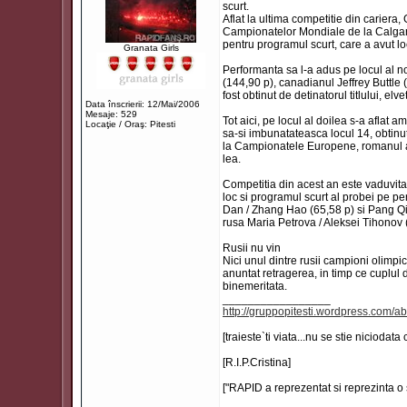
scurt.
Aflat la ultima competitie din cariera
Campionatelor Mondiale de la Calgary 
pentru programul scurt, care a avut lo
Granata Girls
Performanta sa l-a adus pe locul al 
(144,90 p), canadianul Jeffrey Buttle (
fost obtinut de detinatorul titlului, 
Data înscrierii: 12/Mai/2006
Mesaje: 529
Tot aici, pe locul al doilea s-a aflat
Locaţie / Oraş: Pitesti
sa-si imbunatateasca locul 14, obtinut 
la Campionatele Europene, romanul a f
lea.
Competitia din acest an este vaduvita d
loc si programul scurt al probei pe p
Dan / Zhang Hao (65,58 p) si Pang Qin
rusa Maria Petrova / Aleksei Tihonov 
Rusii nu vin
Nici unul dintre rusii campioni olimpi
anuntat retragerea, in timp ce cuplul
binemeritata.
_________________
http://gruppopitesti.wordpress.com/ab
[traieste`ti viata...nu se stie niciodata
[R.I.P.Cristina]
["RAPID a reprezentat si reprezinta o 