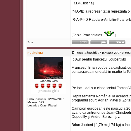
[R.I.P.Cristina]
["RAPID a reprezentat si reprezinta o 
[R-A-P-I-D Rabdare-Ambitie-Putere-Iu
[Forza Provinciales
]
Sus
nushuletz
Trimis: Sâmbătă 27 Ianuarie 2007 0:59:
[b]Aur pentru francezul Joubert [/b]
Francezul Brian Joubert a câştigat, cu
consacrarea mondială în martie la T
Granata Girls
Pe locul doi s-a clasat cehul Tomas V
Reprezentanţii României la această pr
Data înscrierii: 12/Mai/2006
programul scurt. Adrian Matei şi Zolt
Mesaje: 529
Locaţie / Oraş: Pitesti
Campion european este născut la 20 s
având ca antrenor pe Jean-Christophe 
Depouilly şi Andrei Berezinţev.
Brian Joubert ( 1,79 m şi 74 kg) a înce