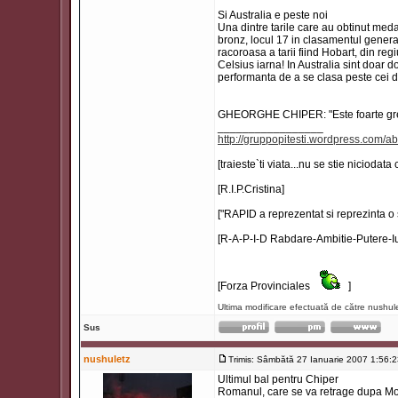
Si Australia e peste noi
Una dintre tarile care au obtinut meda
bronz, locul 17 in clasamentul genera
racoroasa a tarii fiind Hobart, din r
Celsius iarna! In Australia sint doar do
performanta de a se clasa peste cei 
GHEORGHE CHIPER: "Este foarte greu 
_________________
http://gruppopitesti.wordpress.com/ab
[traieste`ti viata...nu se stie niciodata
[R.I.P.Cristina]
["RAPID a reprezentat si reprezinta o 
[R-A-P-I-D Rabdare-Ambitie-Putere-Iu
[Forza Provinciales
]
Ultima modificare efectuată de către nushul
Sus
nushuletz
Trimis: Sâmbătă 27 Ianuarie 2007 1:56:
Ultimul bal pentru Chiper
Romanul, care se va retrage dupa Mond