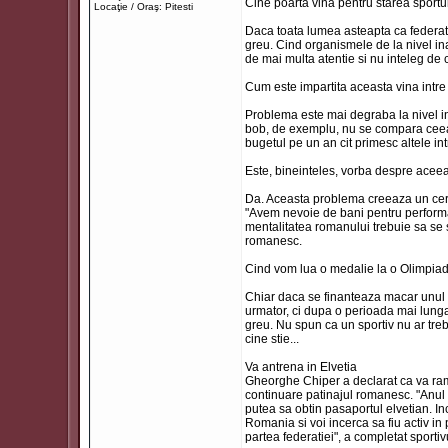
Cine poarta vina pentru starea sportu
Locaţie / Oraş: Pitesti
Daca toata lumea asteapta ca federatiile
greu. Cind organismele de la nivel inal
de mai multa atentie si nu inteleg de c
Cum este impartita aceasta vina intre
Problema este mai degraba la nivel ina
bob, de exemplu, nu se compara ceea 
bugetul pe un an cit primesc altele in
Este, bineinteles, vorba despre aceea
Da. Aceasta problema creeaza un cerc 
"Avem nevoie de bani pentru performa
mentalitatea romanului trebuie sa se s
romanesc.
Cind vom lua o medalie la o Olimpia
Chiar daca se finanteaza macar unul di
urmator, ci dupa o perioada mai lunga.
greu. Nu spun ca un sportiv nu ar treb
cine stie...
Va antrena in Elvetia
Gheorghe Chiper a declarat ca va rami
continuare patinajul romanesc. "Anul ac
putea sa obtin pasaportul elvetian. I
Romania si voi incerca sa fiu activ in
partea federatiei", a completat sportiv