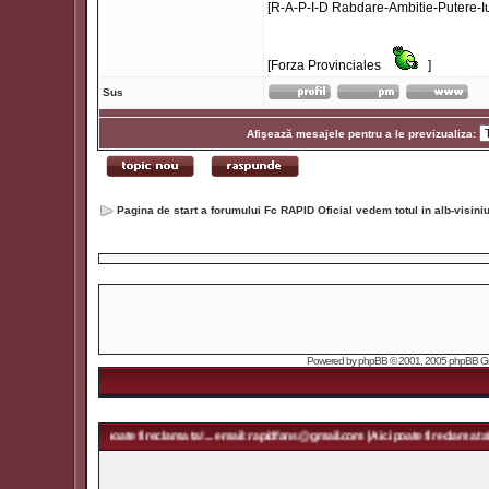
[R-A-P-I-D Rabdare-Ambitie-Putere-Iu
[Forza Provinciales
]
Sus
Afişează mesajele pentru a le previzualiza:
Pagina de start a forumului Fc RAPID Oficial vedem totul in alb-visin
Powered by
phpBB
© 2001, 2005 phpBB Grou
mail.com | Aici poate fi reclama ta! ... email: rapidfans@gmail.com | Aici poate fi reclama ta! ... 