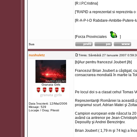
[R.I.P.Cristina]
["RAPID a reprezentat si reprezinta o 
[R-A-P-I-D Rabdare-Ambitie-Putere-Iu
[Forza Provinciales
]
Sus
nushuletz
Trimis: Sâmbătă 27 Ianuarie 2007 0:59:
[b]Aur pentru francezul Joubert [/b]
Francezul Brian Joubert a câştigat, cu
consacrarea mondială în martie la T
Granata Girls
Pe locul doi s-a clasat cehul Tomas V
Reprezentanţii României la această pr
Data înscrierii: 12/Mai/2006
programul scurt. Adrian Matei şi Zolt
Mesaje: 529
Locaţie / Oraş: Pitesti
Campion european este născut la 20 s
având ca antrenor pe Jean-Christophe 
Depouilly şi Andrei Berezinţev.
Brian Joubert ( 1,79 m şi 74 kg) a înce