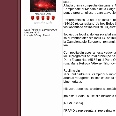
scurt.
Aflat la ultima competitie din cariera
Campionatelor Mondiale de la Calgary 
pentru programul scurt, care a avut lo
Granata Girls
Performanta sa l-a adus pe locul al 
(144,90 p), canadianul Jeffrey Buttle (
fost obtinut de detinatorul titlului, 
Data înscrierii: 12/Mai/2006
Mesaje: 529
Tot aici, pe locul al doilea s-a aflat
Locaţie / Oraş: Pitesti
sa-si imbunatateasca locul 14, obtinut 
la Campionatele Europene, romanul a f
lea.
Competitia din acest an este vaduvita d
loc si programul scurt al probei pe p
Dan / Zhang Hao (65,58 p) si Pang Qin
rusa Maria Petrova / Aleksei Tihonov 
Rusii nu vin
Nici unul dintre rusii campioni olimpi
anuntat retragerea, in timp ce cuplul
binemeritata.
_________________
http://gruppopitesti.wordpress.com/ab
[traieste`ti viata...nu se stie niciodata
[R.I.P.Cristina]
["RAPID a reprezentat si reprezinta o 