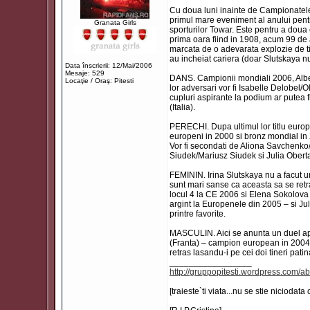
Cu doua luni inainte de Campionatel
primul mare eveniment al anului pentru
Granata Girls
sporturilor Towar. Este pentru a doua
prima oara fiind in 1908, acum 99 de a
marcata de o adevarata explozie de tine
au incheiat cariera (doar Slutskaya nu
Data înscrierii: 12/Mai/2006
Mesaje: 529
DANS. Campionii mondiali 2006, Alben
Locaţie / Oraş: Pitesti
lor adversari vor fi Isabelle Delobel/
cupluri aspirante la podium ar putea
(Italia).
PERECHI. Dupa ultimul lor titlu euro
europeni in 2000 si bronz mondial in 
Vor fi secondati de Aliona Savchenk
Siudek/Mariusz Siudek si Julia Obert
FEMININ. Irina Slutskaya nu a facut un 
sunt mari sanse ca aceasta sa se retrag
locul 4 la CE 2006 si Elena Sokolov
argint la Europenele din 2005 – si Ju
printre favorite.
MASCULIN. Aici se anunta un duel apr
(Franta) – campion european in 2004 
retras lasandu-i pe cei doi tineri pati
_________________
http://gruppopitesti.wordpress.com/ab
[traieste`ti viata...nu se stie niciodata