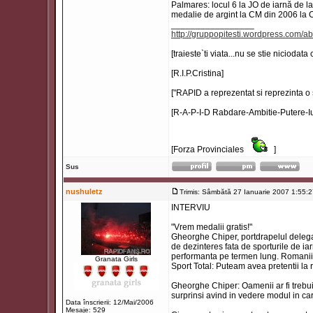
Palmares: locul 6 la JO de iarnă de la
medalie de argint la CM din 2006 la 
_________________
http://gruppopitesti.wordpress.com/ab
[traieste`ti viata...nu se stie niciodata
[R.I.P.Cristina]
["RAPID a reprezentat si reprezinta o 
[R-A-P-I-D Rabdare-Ambitie-Putere-Iu
[Forza Provinciales
]
Sus
nushuletz
Trimis: Sâmbătă 27 Ianuarie 2007 1:55:
INTERVIU
"Vrem medalii gratis!"
Gheorghe Chiper, portdrapelul delegat
de dezinteres fata de sporturile de ia
performanta pe termen lung. Romanii a
Granata Girls
Sport Total: Puteam avea pretentii la 
Gheorghe Chiper: Oamenii ar fi trebuit 
surprinsi avind in vedere modul in car
Data înscrierii: 12/Mai/2006
Mesaje: 529