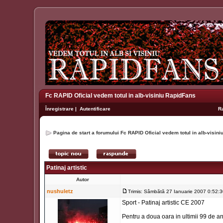
Fc RAPID Oficial vedem totul in alb-visiniu RapidFans
Înregistrare
|
Autentificare
R
Pagina de start a forumului Fc RAPID Oficial vedem totul in alb-visin
Patinaj artistic
Autor
nushuletz
Trimis: Sâmbătă 27 Ianuarie 2007 0:52:
Sport - Patinaj artistic CE 2007
Pentru a doua oara in ultimii 99 de a