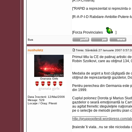
[R.I.P.Cristina]
["RAPID a reprezentat si reprezinta o 
[R-A-P-I-D Rabdare-Ambitie-Putere-Iu
[Forza Provinciales
]
Sus
nushuletz
Trimis: Sâmbătă 27 Ianuarie 2007 0:57:
Primul titlu la CE de patinaj artistic
Robin Szolkovi, care au obţinut 134, 
Medalia de argint a fost câştigată de 
obţinut de reprezantanţii gazdelor, D
Granata Girls
Pentru perechea din Germania este pri
din 1999.
Data înscrierii: 12/Mai/2006
Cuplul polonez Dorota şi Marius Siudek
Mesaje: 529
gazdelor o seară emoţionantă la Camp
Locaţie / Oraş: Pitesti
au agitat frenetic steguleţele naţional
pe o selecţie de melodii pentru pian
_________________
http://gruppopitesti.wordpress.com/ab
[traieste`ti viata...nu se stie niciodata