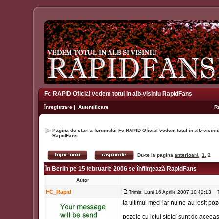
Fc RAPID Oficial vedem totul in alb-visiniu RapidFans
Înregistrare
|
Autentificare
R
Pagina de start a forumului Fc RAPID Oficial vedem totul in alb-visin
RapidFans
Du-te la pagina
anterioară
1
,
2
În Berlin pe 15 februarie 2006 se înfiinţează RapidFans
Autor
FC_Rapid
Trimis: Luni 16 Aprilie 2007 10:42:13
Ti
la ultimul meci iar nu ne-au iesit poz
pozele cu lotul stelei sunt de aceeasi