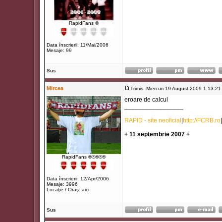
RapidFans ®
Data înscrierii: 11/Mai/2006
Mesaje: 99
Sus
Mircea
Trimis: Miercuri 19 August 2009 1:13:21
eroare de calcul
_________________
RAPID - site neoficial
|
http://FCRB.ro
|
+ 11 septembrie 2007 +
RapidFans ®®®®®
Data înscrierii: 12/Apr/2006
Mesaje: 3996
Locaţie / Oraş: aici
Sus