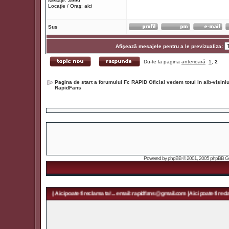
Mesaje: 3996
Locaţie / Oraş: aici
Sus
Afişează mesajele pentru a le previzualiza:
Du-te la pagina
anterioară
1
,
2
Pagina de start a forumului Fc RAPID Oficial vedem totul in alb-visin
RapidFans
Powered by
phpBB
© 2001, 2005 phpBB Grou
fans@gmail.com | Aici poate fi reclama ta! ... email: rapidfans@gmail.com | Aici poate fi reclama ta