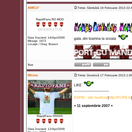
AMICU'
Trimis: Sâmbătă 16 Februarie 2013 22:
RapidFans.RO MOD
!
Data înscrierii: 14/Apr/2006
gata..din toamna la scoala
Mesaje: 1672
_________________
Locaţie / Oraş: Brasov
Sus
Mircea
Trimis: Duminică 17 Februarie 2013 1:0
LIKE
_________________
RAPID - site neoficial
|
http://FCRB.ro
|
+ 11 septembrie 2007 +
RapidFans ®®®®®
Data înscrierii: 12/Apr/2006