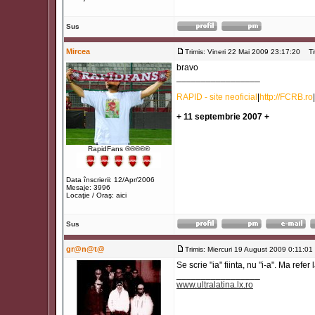
Sus
Mircea
Trimis: Vineri 22 Mai 2009 23:17:20
Titl
bravo
_________________
RAPID - site neoficial
|
http://FCRB.ro
|
+ 11 septembrie 2007 +
RapidFans ®®®®®
Data înscrierii: 12/Apr/2006
Mesaje: 3996
Locaţie / Oraş: aici
Sus
gr@n@t@
Trimis: Miercuri 19 August 2009 0:11:01
Se scrie "ia" fiinta, nu "i-a". Ma refer l
_________________
www.ultralatina.lx.ro