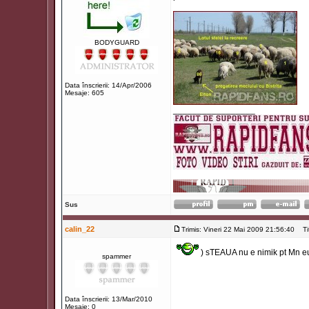
BODYGUARD
Data înscrierii: 14/Apr/2006
Mesaje: 605
_________________
Sus
calin_22
Trimis: Vineri 22 Mai 2009 21:56:40
Titl
) sTEAUA nu e nimik pt Mn e
spammer
Data înscrierii: 13/Mar/2010
Mesaje: 0