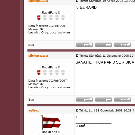
silebucataru
Trimis: Sâmbătă 19 Aprilie 2008 13:29:
fortza RAPID
RapidFans ®
Data înscrierii: 09/Feb/2007
Mesaje: 32
Locaţie / Oraş: bucuresti vitan
Sus
silebucataru
Trimis: Sâmbătă 11 Octombrie 2008 10:
SA VA FIE FRICA RAPID SE RIDICA
RapidFans ®
Data înscrierii: 09/Feb/2007
Mesaje: 32
Locaţie / Oraş: bucuresti vitan
Sus
ag0rex
Trimis: Luni 13 Octombrie 2008 16:38:4
++
_________________
ahoe!
RapidFans ®