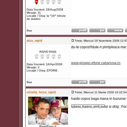
Data înscrierii: 29/Aug/2008
Mesaje: 11
Locaţie / Oraş: la ^16^ minute
de stadion
Sus
atza_rapid
Trimis: Miercuri 19 Noiembrie 2008 12:5
du-te copos!!!dute-n plm!pleaca mai
RAPID FANS
www.gruppo-eforie.cabanova.ro
Data înscrierii: 16/Apr/2008
Mesaje: 2
Locaţie / Oraş: EFORIE
Sus
criselly_forza_rapid
Trimis: Miercuri 11 Martie 2009 16:32:54
haide copos baga mana in buzunar ca
_________________
Iubesc,traiesc,simt,sufar si strig : F
RapidFans ®