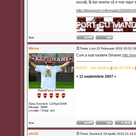
asculţi, îţi dai seama că e mai sigur s
http://blogsport.ro/fornade/2009/03/0
_________________
Sus
Mircea
Trimis: Luni 22 Februarie 2010 20:52:1
Cum a luat nastere Dinamo
http://
_________________
RAPID - site neoficial
|
http://FCRB.ro
|
+ 11 septembrie 2007 +
RapidFans ®®®®®
Data înscrierii: 12/Apr/2006
Mesaje: 3996
Locaţie / Oraş: aici
Sus
alin15
Trimis: Duminică 18 Aprilie 2010 21:14: