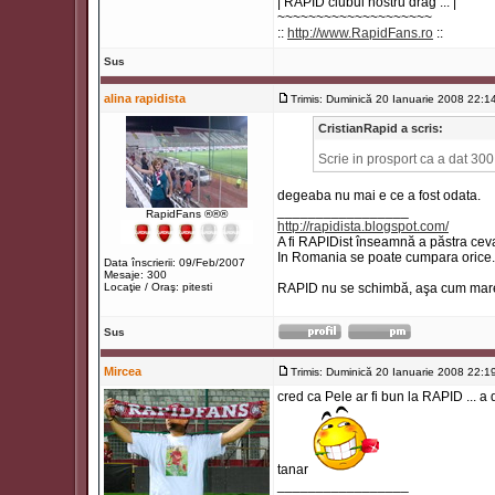
| RAPID clubul nostru drag ... |
~~~~~~~~~~~~~~~~~~~~
::
http://www.RapidFans.ro
::
Sus
alina rapidista
Trimis: Duminică 20 Ianuarie 2008 22:1
CristianRapid a scris:
Scrie in prosport ca a dat 300
degeaba nu mai e ce a fost odata.
_________________
RapidFans ®®®
http://rapidista.blogspot.com/
A fi RAPIDist înseamnă a păstra ceva
In Romania se poate cumpara orice.
Data înscrierii: 09/Feb/2007
Mesaje: 300
Locaţie / Oraş: pitesti
RAPID nu se schimbă, aşa cum marea
Sus
Mircea
Trimis: Duminică 20 Ianuarie 2008 22:1
cred ca Pele ar fi bun la RAPID ... a
tanar
_________________