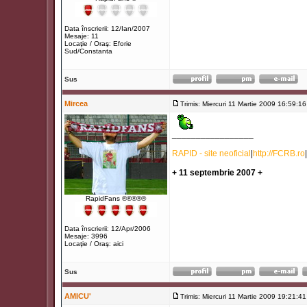
Data înscrierii: 12/Ian/2007
Mesaje: 11
Locaţie / Oraş: Eforie
Sud/Constanta
Sus
Mircea
Trimis: Miercuri 11 Martie 2009 16:59:16
_________________
RAPID - site neoficial
|
http://FCRB.ro
|
+ 11 septembrie 2007 +
RapidFans ®®®®®
Data înscrierii: 12/Apr/2006
Mesaje: 3996
Locaţie / Oraş: aici
Sus
AMICU'
Trimis: Miercuri 11 Martie 2009 19:21:41