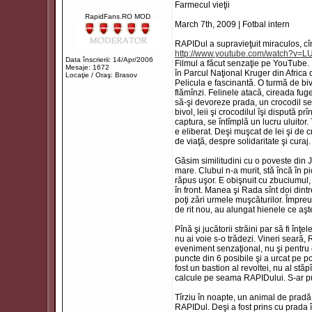
Farmecul vieţii
RapidFans.RO MOD
March 7th, 2009 | Fotbal intern
RAPIDul a supravieţuit miraculos, cî
http://www.youtube.com/watch?v
Data înscrierii: 14/Apr/2006
Filmul a făcut senzaţie pe YouTube. 
Mesaje: 1672
în Parcul Naţional Kruger din Africa 
Locaţie / Oraş: Brasov
Pelicula e fascinantă. O turmă de biv
flămînzi. Felinele atacă, cireada fug
să-şi devoreze prada, un crocodil se r
bivol, leii şi crocodilul îşi dispută p
captura, se întîmplă un lucru uluitor. 
e eliberat. Deşi muşcat de lei şi de cr
de viaţă, despre solidaritate şi curaj.
Găsim similitudini cu o poveste din J
mare. Clubul n-a murit, stă încă în pi
răpus uşor. E obişnuit cu zbuciumul, 
în front. Manea şi Rada sînt doi dintr
poţi zări urmele muşcăturilor. Împre
de rit nou, au alungat hienele ce aşte
Pînă şi jucătorii străini par să fi în
nu ai voie s-o trădezi. Vineri seară,
eveniment senzaţional, nu şi pentru ce
puncte din 6 posibile şi a urcat pe po
fost un bastion al revoltei, nu al stăp
calcule pe seama RAPIDului. S-ar put
Tîrziu în noapte, un animal de pradă a
RAPIDul. Deşi a fost prins cu prada î