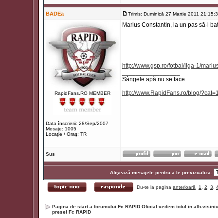
BADEa
Trimis: Duminică 27 Martie 2011 21:15:
Marius Constantin, la un pas să-l b
http://www.gsp.ro/fotbal/liga-1/mar
_________________
Sângele apă nu se face.
http://www.RapidFans.ro/blog/?cat=
RapidFans.RO MEMBER
Data înscrierii: 28/Sep/2007
Mesaje: 1005
Locaţie / Oraş: TR
Sus
Afişează mesajele pentru a le previzualiza:
Du-te la pagina
anterioară
1
,
2
,
3
,
Pagina de start a forumului Fc RAPID Oficial vedem totul in alb-visin
presei Fc RAPID