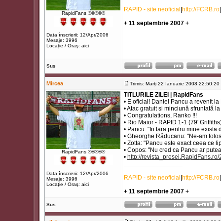
RAPID - site neoficial
|
http://FCRB.ro
|
RapidFans ®®®®®
+ 11 septembrie 2007 +
Data înscrierii: 12/Apr/2006
Mesaje: 3996
Locaţie / Oraş: aici
Sus
Mircea
Trimis: Marţi 22 Ianuarie 2008 22:50:20
TITLURILE ZILEI | RapidFans
• E oficial! Daniel Pancu a revenit la
• Atac gratuit si minciună sfruntată 
• Congratulations, Ranko !!!
• Rio Maior - RAPID 1-1 (79' Griffiths
• Pancu: "In tara pentru mine exista
• Gheorghe Răducanu: "Ne-am folosit
• Zotta: "Pancu este exact ceea ce l
• Copos: "Nu cred ca Pancu ar putea 
RapidFans ®®®®®
•
http://revista_presei.RapidFans.ro
_________________
Data înscrierii: 12/Apr/2006
RAPID - site neoficial
|
http://FCRB.ro
|
Mesaje: 3996
Locaţie / Oraş: aici
+ 11 septembrie 2007 +
Sus