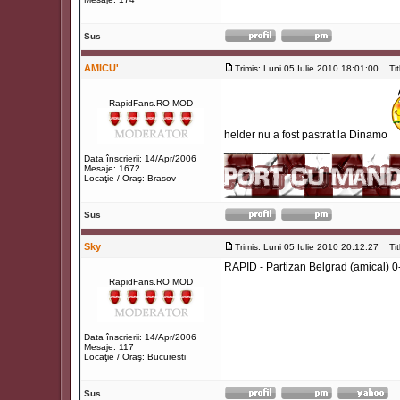
Sus
AMICU'
Trimis: Luni 05 Iulie 2010 18:01:00
Titl
RapidFans.RO MOD
helder nu a fost pastrat la Dinamo
_________________
Data înscrierii: 14/Apr/2006
Mesaje: 1672
Locaţie / Oraş: Brasov
Sus
Sky
Trimis: Luni 05 Iulie 2010 20:12:27
Titl
RAPID - Partizan Belgrad (amical) 0
RapidFans.RO MOD
Data înscrierii: 14/Apr/2006
Mesaje: 117
Locaţie / Oraş: Bucuresti
Sus