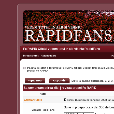
Fc RAPID Oficial vedem totul in alb-visiniu RapidFans
Înregistrare
|
Autentificare
R
Pagina de start a forumului Fc RAPID Oficial vedem totul in alb-visin
presei Fc RAPID
Du-te la pagina
anterioară
1
,
2
,
3
Sa comentam stirea zilei | revista presei Fc RAPID
Autor
CristianRapid
Trimis: Duminică 20 Ianuarie 2008 22:1
Scrie in prosport ca a dat 300 de boa
Vizitator RapidFans
_________________