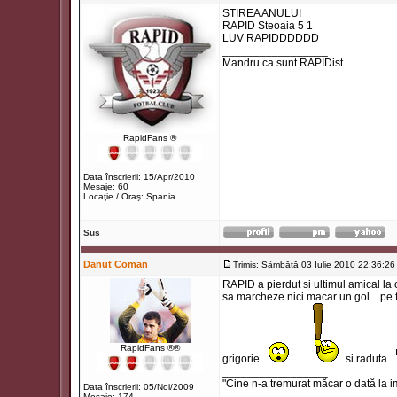
STIREA ANULUI
RAPID Steoaia 5 1
LUV RAPIDDDDDD
_________________
Mandru ca sunt RAPIDist
RapidFans ®
Data înscrierii: 15/Apr/2010
Mesaje: 60
Locaţie / Oraş: Spania
Sus
Danut Coman
Trimis: Sâmbătă 03 Iulie 2010 22:36:26
RAPID a pierdut si ultimul amical la o
sa marcheze nici macar un gol... pe
RapidFans ®®
grigorie
si raduta
_________________
"Cine n-a tremurat măcar o dată la i
Data înscrierii: 05/Noi/2009
Mesaje: 174