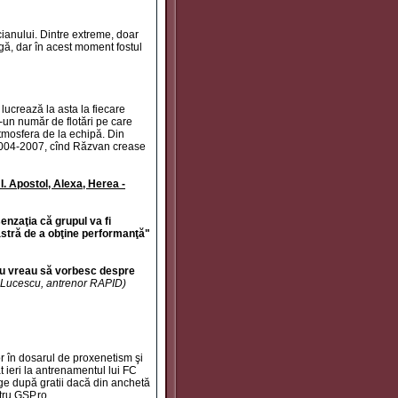
icianului. Dintre extreme, doar
gă, dar în acest moment fostul
 lucrează la asta la fiecare
r-un număr de flotări pe care
atmosfera de la echipă. Din
2004-2007, cînd Răzvan crease
. Apostol, Alexa, Herea -
enzaţia că grupul va fi
astră de a obţine performanţă"
 nu vreau să vorbesc despre
Lucescu, antrenor RAPID)
or în dosarul de proxenetism şi
 ieri la antrenamentul lui FC
ge după gratii dacă din anchetă
tru GSP.ro.