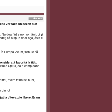
tenii vor face un sezon bun
Nu doar între noi, românii, ci şi
credeţi că o spun doar aşa, ăsta e
i în Europa. Acum, trebuie să
nsiderată favorită la titlu.
itlul e Oţelul, ea e campioana
tfel, avem fotbalişti buni,
 din lot
 la cîteva zile libere. Eram