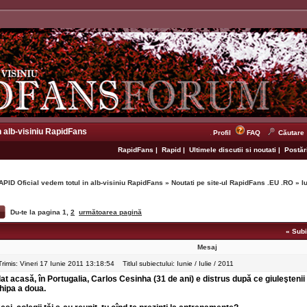
n alb-visiniu RapidFans
Profil
FAQ
Căutare
RapidFans
|
Rapid
|
Ultimele discutii si noutati
|
Postări
APID Oficial vedem totul in alb-visiniu RapidFans
»
Noutati pe site-ul RapidFans .EU .RO
»
I
Du-te la pagina
1
,
2
următoarea pagină
«
Subi
Mesaj
Trimis: Vineri 17 Iunie 2011 13:18:54
Titlul subiectului: Iunie / Iulie / 2011
lat acasă, în Portugalia, Carlos Cesinha (31 de ani) e distrus după ce giuleştenii 
hipa a doua.