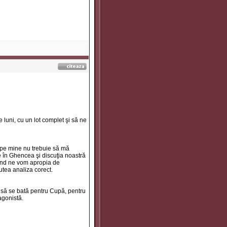
luni, cu un lot complet şi să ne
 pe mine nu trebuie să mă
 în Ghencea şi discuţia noastră
ând ne vom apropia de
utea analiza corect.
să se bată pentru Cupă, pentru
agonistă.