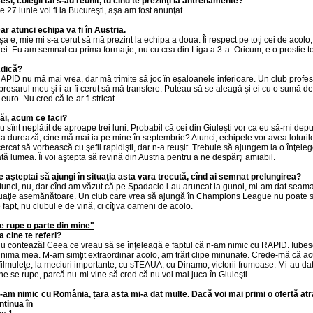
Cesi, colegii tăi s-au reunit, tu cînd te prezinţi la antrenamente?
Pe 27 iunie voi fi la Bucureşti, aşa am fost anunţat.
Dar atunci echipa va fi în Austria.
Aşa e, mie mi s-a cerut să mă prezint la echipa a doua. Îi respect pe toţi cei de acol
 ei. Eu am semnat cu prima formaţie, nu cu cea din Liga a 3-a. Oricum, e o prostie toa
Adică?
RAPID nu mă mai vrea, dar mă trimite să joc în eşaloanele inferioare. Un club profesio
presarul meu şi i-ar fi cerut să mă transfere. Puteau să se aleagă şi ei cu o sumă de
euro. Nu cred că le-ar fi stricat.
Păi, acum ce faci?
Eu sînt neplătit de aproape trei luni. Probabil că cei din Giuleşti vor ca eu să-mi de
ta durează, cine mă mai ia pe mine în septembrie? Atunci, echipele vor avea loturi
cercat să vorbească cu şefii rapidişti, dar n-a reuşit. Trebuie să ajungem la o înţele
ată lumea. Îi voi aştepta să revină din Austria pentru a ne despărţi amiabil.
Te aşteptai să ajungi în situaţia asta vara trecută, cînd ai semnat prelungirea?
Atunci, nu, dar cînd am văzut că pe Spadacio l-au aruncat la gunoi, mi-am dat seama 
tuaţie asemănătoare. Un club care vrea să ajungă în Champions League nu poate să 
 fapt, nu clubul e de vină, ci cîţiva oameni de acolo.
e rupe o parte din mine"
La cine te referi?
Nu contează! Ceea ce vreau să se înţeleagă e faptul că n-am nimic cu RAPID. Iube
 inima mea. M-am simţit extraordinar acolo, am trăit clipe minunate. Crede-mă că 
 filmuleţe, la meciuri importante, cu sTEAUA, cu Dinamo, victorii frumoase. Mi-au dat 
ne se rupe, parcă nu-mi vine să cred că nu voi mai juca în Giuleşti.
-am nimic cu România, țara asta mi-a dat multe. Dacă voi mai primi o ofertă atra
ntinua în