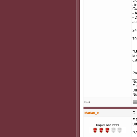
Li
, 
Ca
- 
- 
au
24
70
"U
la
Ca
Pac
__
Ne
E 
Di
Nu
Sus
Marian_x
E 
Ui
RapidFans ®®®
P A