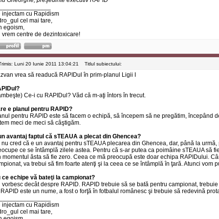
nu Gheorghe, preşedinte executiv RAPID
_______________
 injectam cu Rapidism
dro_gul cel mai tare,
n egoism,
 vrem centre de dezintoxicare!
Trimis: Luni 20 Iunie 2011 13:04:21
Titlul subiectului:
zvan vrea să readucă RAPIDul în prim-planul Ligii I
PIDul?
âmbeşte) Ce-i cu RAPIDul? Văd că m-aţi întors în trecut.
re e planul pentru RAPID?
anul pentru RAPID este să facem o echipă, să începem să ne pregătim, începând de 
tem meci de meci să câştigăm.
un avantaj faptul că sTEAUA a plecat din Ghencea?
 nu cred că e un avantaj pentru sTEAUA plecarea din Ghencea, dar, până la urmă,
eocupe ce se întâmplă zilele astea. Pentru că s-ar putea ca poimâine sTEAUA să fie
n momentul ăsta să fie zero. Ceea ce mă preocupă este doar echipa RAPIDului. C
mpionat, va trebui să fim foarte atenţi şi la ceea ce se întâmplă în ţară. Atunci vom p
 ce echipe vă bateţi la campionat?
 vorbesc decât despre RAPID. RAPID trebuie să se bată pentru campionat, trebuie 
 RAPID este un nume, a fost o forţă în fotbalul românesc şi trebuie să redevină prot
_______________
 injectam cu Rapidism
dro_gul cel mai tare,
n egoism,