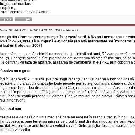
dro_gul cel mai tare,
n egoism,
 vrem centre de dezintoxicare!
Trimis: Sâmbătă 02 Iulie 2011 0:21:25
Titlul subiectului:
rmaţia din Grant se reconstruieşte în această vară. Răzvan Lucescu nu a schim
4-1-1 în 4-3-3, vrea să le impună elevilor săi şi o altă mentalitate, de învingători,
i luat un trofeu din 2007!
iar dacă nu e uşor să schimbi un modul de joc folosit ani buni, Răzvan pare că a reu
tbalişti. Cerinţele acestuia sînt: presing ridicat, defensiva să stea cît mai sus, să se
lte centrări! Pe faza de apărare, aşezarea se transformă în 4-1-4-1, prin coborîrea
fensiva nu e gata
înd în vedere că Rui Duarte şi-a prelungit vacanţa, iar Glauber nu a fost convins să
lecţionerul nu a avut la dispoziţie toate piesele pentru a-şi configura apărarea. Doa
tuţi în cuie. Pe partea dreaptă l-a forţat pe Creţu în toate amicalele din Austria pentru
tbalistul împrumutat de la Chiajna nu s-a descurcat rău, însă pe faza ofensivă nu re
ntru, încă i se caută pereche lui Marcos. Pînă va mai aduce pe cineva, Răzvan are d
mul fiind favorit.
jloc total nou
ntre piesele de bază din linia mediană care au evoluat în sezonul trecut, în noul RA
ular! Lucescu jr. pare tentat să mizeze pe trioul format din două noutăţi ale verii, Apost
profilat, Herea, care anul trecut a evoluat ca vîrf. Dintre aceştia, fostul timişorean e 
acurile adversarilor.