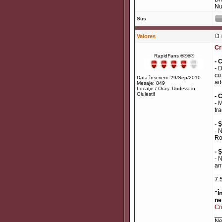
Nu
Sus
Valores
Cr
RapidFans ®®®®
- 
- 
cu
Data înscrierii: 29/Sep/2010
ad
Mesaje: 849
Locaţie / Oraş: Undeva in
Giulesti!
- 
- 
tr
- 
- 
Rom
- Ş
- 
an
7.
"Î
ne
Cr
__
Ne