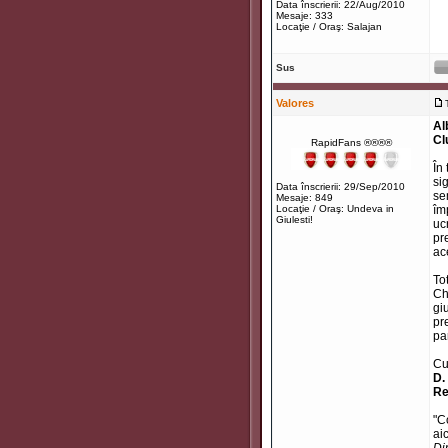
Data înscrierii: 22/Aug/2010
Mesaje: 333
Locaţie / Oraş: Salajan
Sus
Valores
Al
Cl
RapidFans ®®®®
În
si
Data înscrierii: 29/Sep/2010
se
Mesaje: 849
Locaţie / Oraş: Undeva in
îm
Giulesti!
uc
pr
ac
To
Ch
gi
pr
pa
Cu
D.
Re
"C
ai