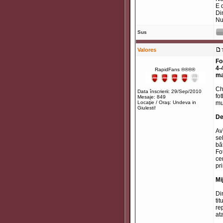
E 
Di
Nu
Sus
Valores
Fo
4-
RapidFans ®®®®
ma
Ch
Data înscrierii: 29/Sep/2010
fo
Mesaje: 849
Locaţie / Oraş: Undeva in
mu
Giulesti!
De
Av
se
bă
Fo
ce
pri
Mi
Di
tit
re
at