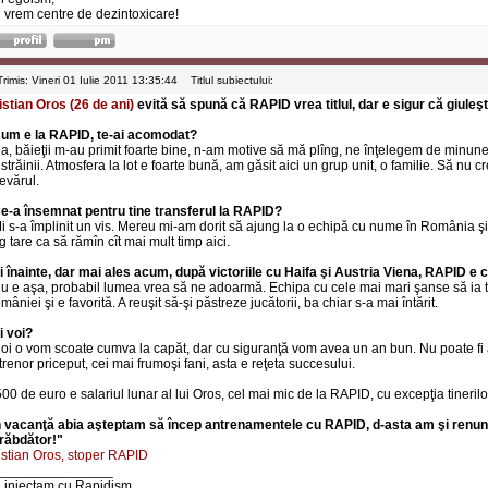
 vrem centre de dezintoxicare!
Trimis: Vineri 01 Iulie 2011 13:35:44
Titlul subiectului:
istian Oros (26 de ani)
evită să spună că RAPID vrea titlul, dar e sigur că giuleş
Cum e la RAPID, te-ai acomodat?
Da, băieţii m-au primit foarte bine, n-am motive să mă plîng, ne înţelegem de minune. 
 străinii. Atmosfera la lot e foarte bună, am găsit aici un grup unit, o familie. Să nu 
evărul.
Ce-a însemnat pentru tine transferul la RAPID?
Mi s-a împlinit un vis. Mereu mi-am dorit să ajung la o echipă cu nume în România ş
ag tare ca să rămîn cît mai mult timp aici.
Şi înainte, dar mai ales acum, după victoriile cu Haifa şi Austria Viena, RAPID e co
Nu e aşa, probabil lumea vrea să ne adoarmă. Echipa cu cele mai mari şanse să ia t
âniei şi e favorită. A reuşit să-şi păstreze jucătorii, ba chiar s-a mai întărit.
i voi?
Noi o vom scoate cumva la capăt, dar cu siguranţă vom avea un an bun. Nu poate fi al
trenor priceput, cei mai frumoşi fani, asta e reţeta succesului.
500 de euro e salariul lunar al lui Oros, cel mai mic de la RAPID, cu excepţia tinerilor
n vacanţă abia aşteptam să încep antrenamentele cu RAPID, d-asta am şi renunţat
răbdător!"
istian Oros, stoper RAPID
_______________
 injectam cu Rapidism