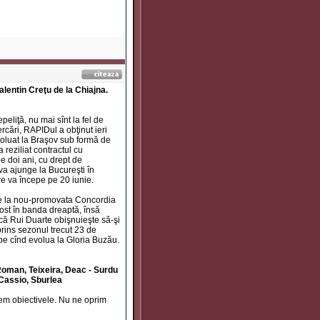
Valentin Creţu de la Chiajna.
peliţă, nu mai sînt la fel de
ercări, RAPIDul a obţinut ieri
evoluat la Braşov sub formă de
reziliat contractul cu
e doi ani, cu drept de
va ajunge la Bucureşti în
e va începe pe 20 iunie.
i) de la nou-promovata Concordia
ost în banda dreaptă, însă
l că Rui Duarte obişnuieşte să-şi
prins sezonul trecut 23 de
 pe cînd evolua la Gloria Buzău.
 Roman, Teixeira, Deac - Surdu
 Cassio, Sburlea
gem obiectivele. Nu ne oprim