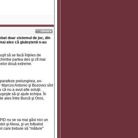
bat doar sistemul de joc, din
 mai ales că giuleştenii n-au
şit să se facă înţeles de
 schimbe partea des şi cît mai
 celor două extreme.
 parafeze prelungirea, ex-
r Marcos Antonio şi Bozovici sînt
 că nu a avut alte soluţii.
uşeşte să-şi ajute echipa. În
e ales între Burcă şi Oros,
PID nu se va mai găsi nici un
ol şi Alexa, şi un fotbalist
cel care trebuie să "măture"