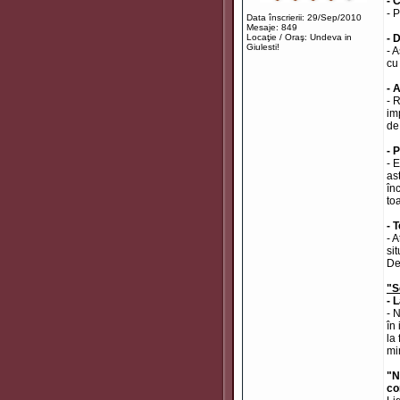
- 
- 
Data înscrierii: 29/Sep/2010
Mesaje: 849
Locaţie / Oraş: Undeva in
- 
Giulesti!
- 
cu
- 
- 
im
de 
- 
- 
as
în
to
- 
- 
si
De
"S
- 
- 
în
la
mi
"N
co