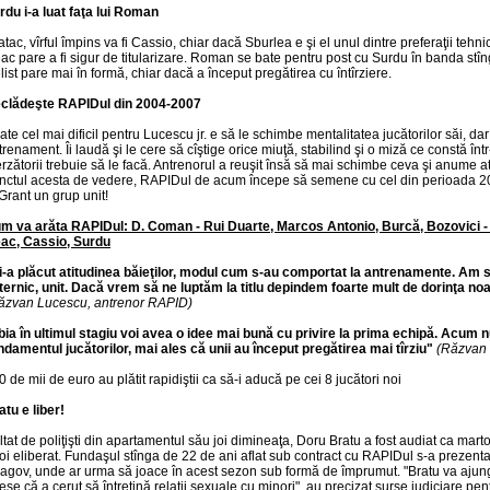
rdu i-a luat faţa lui Roman
 atac, vîrful împins va fi Cassio, chiar dacă Sburlea e şi el unul dintre preferaţii tehn
ac pare a fi sigur de titularizare. Roman se bate pentru post cu Surdu în banda stîn
elist pare mai în formă, chiar dacă a început pregătirea cu întîrziere.
clădeşte RAPIDul din 2004-2007
ate cel mai dificil pentru Lucescu jr. e să le schimbe mentalitatea jucătorilor săi, dar
trenament. Îi laudă şi le cere să cîştige orice miuţă, stabilind şi o miză ce constă înt
erzătorii trebuie să le facă. Antrenorul a reuşit însă să mai schimbe ceva şi anume 
nctul acesta de vedere, RAPIDul de acum începe să semene cu cel din perioada 
 Grant un grup unit!
m va arăta RAPIDul: D. Coman - Rui Duarte, Marcos Antonio, Burcă, Bozovici - I
ac, Cassio, Surdu
i-a plăcut atitudinea băieţilor, modul cum s-au comportat la antrenamente. Am s
ternic, unit. Dacă vrem să ne luptăm la titlu depindem foarte mult de dorinţa no
ăzvan Lucescu, antrenor RAPID)
bia în ultimul stagiu voi avea o idee mai bună cu privire la prima echipă. Acum
ndamentul jucătorilor, mai ales că unii au început pregătirea mai tîrziu"
(Răzvan 
0 de mii de euro au plătit rapidiştii ca să-i aducă pe cei 8 jucători noi
atu e liber!
ltat de poliţişti din apartamentul său joi dimineaţa, Doru Bratu a fost audiat ca mart
oi eliberat. Fundaşul stînga de 22 de ani aflat sub contract cu RAPIDul s-a prezentat
agov, unde ar urma să joace în acest sezon sub formă de împrumut. "Bratu va ajun
iese că a cerut să întreţină relaţii sexuale cu minori", au precizat surse judiciare pen