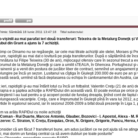
Trimis: Sâmbătă 18 Iunie 2011 13:47:18
Titlul subiectului:
b-vişiniii au mai parafat ieri două transferuri: Teixeira de la Metalurg Doneţk şi 
ubul din Grant a ajuns la 7 achiziţii.
 timp ce Dinamo nu se regăseşte, iar cele mai titrate achiziţii ale stelei, Moraes şi Pre
gure, rapidiştii au mai dat o lovitură pe piaţa transferurilor. După o săptămînă de înc
mnătura lui Filipe Teixeira (30 de ani), mijlocaşul ofensiv care în sezonul trecut a 
prumut de la Metalurg Doneţk şi care a umilit sTEAUA, în Ghencea. Portughezul şi-a 
rainenii şi a venit din postura de jucător liber de contract, semnînd un angajament p
elungire pe încă un sezon. Lusitanul va cîştiga în Giuleşti 200.000 de euro pe an şi 
eastă seară, urmînd să facă deplasarea cu echipa în cantonamentul din Austria, car
t ieri, rapidiştii şi-au mai întărit lotul cu încă un fotbalist. Valentin Creţu (21 de an
iajna e a şaptea achiziţie a RAPIDului din această vară. El poate evolua pe orice p
uleştenii l-au luat pentru a-şi acoperi postul de fundaş dreapta, ţinînd cont de faptu
elungească vacanţele. Creţu, care e împrumutat în Giuleşti pînă în vara lui 2012, a 
rtide în eşalonul secund, iar în sezonul 2008-2009 a bifat două prezenţe în Liga 1,
m va arăta RAPIDul cu noile achiziţii
 Coman - Rui Duarte, Marcos Antonio, Glauber, Bozovici - I. Apostol, Alexa - M.
zerve: C. Straton, V. Creţu, Ezequias, Oros, N. Grigore, Grigorie, Pancu, Herea,
onsider că am făcut 7 transferuri bune, am adus jucători ce ne pot ajuta să ne atin
ci, mai dorim un fundaş central ca să avem dubluri pe toate posturile"