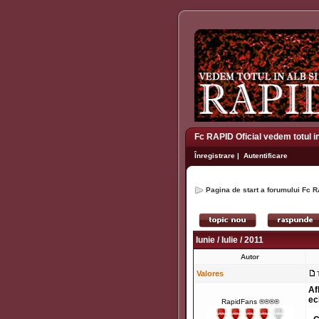
Fc RAPID Oficial vedem totul i
Înregistrare
|
Autentificare
Pagina de start a forumului Fc R
Iunie / Iulie / 2011
Autor
Valores
Af
ec
RapidFans ®®®®