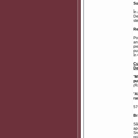
Su
În
De
st
Re
Po
an
pi
pu
în
Cu
De
"
M
pu
(R
"
A
ra
57
Br
Să
ap
Sn
re