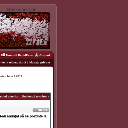
Membrii RapidFans
Grupuri
 de la ultima vizită
|
Mesaje private
unie / Iulie / 2011
ectul anterior
::
Subiectul următor
»
l-au anunţat să se prezinte la