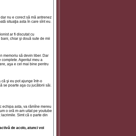
o, dar nu e corect să mă antrenez
tă situaţia asta în care sînt eu.
nist ar fi discutat cu
 bani, chiar şi două sute de mii
pun memoriu să devin liber. Dar
le complete. Agentul meu a
gere, aşa e cel mai bine pentru
că şi eu pot ajunge într-o
se poarte aşa cu jucătorii săi.
sc echipa asta, va rămîne mereu
acum o oră m-am uitat pe youtube
lacrimile. Simt că o parte din
ctivă de acolo, atunci voi