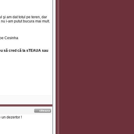
l şi am dat totul pe teren, dar
că nu i-am putut bucura mai mult.
a pe Cesinha
greu să cred că la sTEAUA sau
 un dezertor !