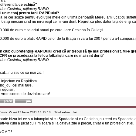
ga 1
indiferent la ce echipă"
rlos Cesinha, mijlocaș RAPID
Ai un mesaj pentru fanii RAPIDului?
Da, le cer scuze pentru evoluţiile mele din ultima perioadă! Mereu am jucat cu sufletu
 fost şi meciuri cînd nu mi-a ieşit ce mi-am dorit. Regret că plec dator faţă de ei şi 
0.000 de euro e salariul anual pe care-l are Cesinha în Giuleşti
0.000 de euro a plătit RAPID celor de la Braga în vara lui 2007 pentru a-l cumpăr
n club cu pretenţiile RAPIDului cred că ar trebui să fie mai profesionist. Mi-e 
 CFR se procedează la fel cu fotbaliştii care nu mai sînt doriţi"
rlos Cesinha, mijlocaş RAPID
at....nu stiu ce sa mai zic !!
_______________
 injectam cu Rapidism
dro_gul cel mai tare,
n egoism,
 vrem centre de dezintoxicare!
Trimis: Vineri 17 Iunie 2011 14:15:10
Titlul subiectului:
foarte bizar tot ce s-a intamplat si cu Spadacio si cu Cesinha, nu cred ca Spadacio e
tati-va cum a jucat cu Timisoara si la cateva zile a plecat, chiar e un profesionist el.
 C A T !