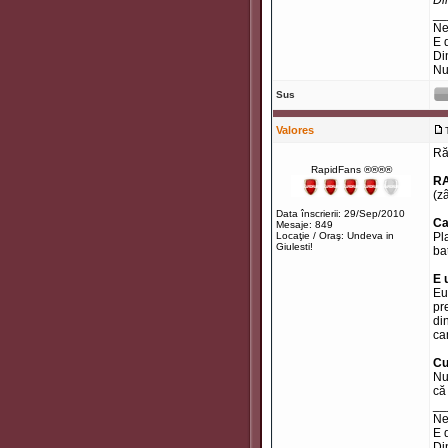
Di
__
Ne
E 
Di
Nu
Sus
Valores
Ră
RapidFans ®®®®
RA
(z
Data înscrierii: 29/Sep/2010
Ca
Mesaje: 849
Locaţie / Oraş: Undeva in
Pl
Giulesti!
ba
E 
Eu
pr
di
ca
Cu
Nu
că
__
Ne
E 
Di