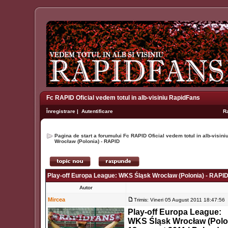
Fc RAPID Oficial vedem totul in alb-visiniu RapidFans
Înregistrare
|
Autentificare
R
Pagina de start a forumului Fc RAPID Oficial vedem totul in alb-visin
Wrocław (Polonia) - RAPID
Play-off Europa League: WKS Śląsk Wrocław (Polonia) - RAPI
Autor
Mircea
Trimis: Vineri 05 August 2011 18:47:56
Play-off Europa League:
WKS Śląsk Wrocław (Polo