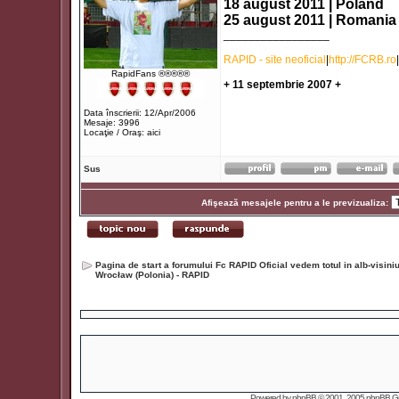
18 august 2011 | Poland
25 august 2011 | Romania 
_________________
RAPID - site neoficial
|
http://FCRB.ro
|
RapidFans ®®®®®
+ 11 septembrie 2007 +
Data înscrierii: 12/Apr/2006
Mesaje: 3996
Locaţie / Oraş: aici
Sus
Afişează mesajele pentru a le previzualiza:
Pagina de start a forumului Fc RAPID Oficial vedem totul in alb-visin
Wrocław (Polonia) - RAPID
Powered by
phpBB
© 2001, 2005 phpBB Grou