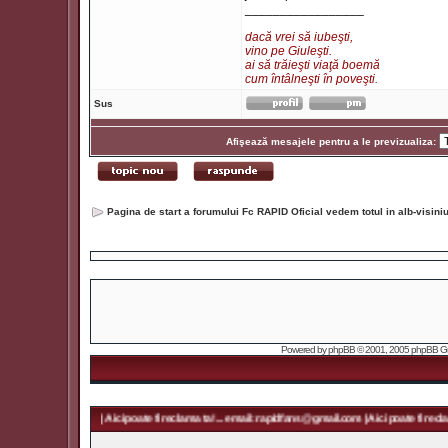
_________________
dacă vrei să iubeşti,
vino pe Giuleşti.
ai să trăieşti viaţă boemă
cum întâlneşti în poveşti.
Sus
Afişează mesajele pentru a le previzualiza:
Pagina de start a forumului Fc RAPID Oficial vedem totul in alb-visin
Powered by
phpBB
© 2001, 2005 phpBB Grou
ans@gmail.com | Aici poate fi reclama ta! ... email: rapidfans@gmail.com | Aici poate fi reclama ta