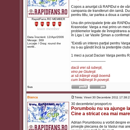
Copos a anunţat că RAPIDul e de vânza
campania de transferuri din iarnă. Du
pentru titlu, iar partea a doua a camp
RapidFans.RO MEMBER
Una din principalele ţinte ale RAPID
Krasnodar. Varga a mai prins un meci 
problemelor legate de înregistrarea ac
în Liga I, iar Vasile Şiman a confirmat 
Data înscrierii: 12/Apr/2006
Mesaje: 369
"Există un interes parţial pentru Varg
Locaţie / Oraş: round the
world..
nu s-au gândit încă la pretenţiile club
1 meci a jucat Dacian Varga pentru 
_________________
dacă vrei să iubeşti,
vino pe Giuleşti.
ai să trăieşti viaţă boemă
cum întâlneşti în poveşti.
Sus
Bianca
Trimis: Vineri 30 Decembrie 2011 17:38:
30 decembrie/ prosport.ro
Porumboiu nu va ajunge la
Cine a stricat cea mai mare
Adrian Porumboiou a vorbit despre ev
priveşte plecarea de la Vaslui mai are