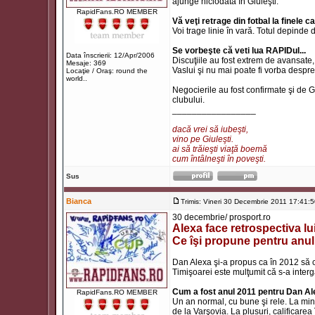
ajunge niciodată în Giuleşti.
RapidFans.RO MEMBER
Vă veţi retrage din fotbal la finele 
Voi trage linie în vară. Totul depinde
Se vorbeşte că veti lua RAPIDul...
Data înscrierii: 12/Apr/2006
Discuţiile au fost extrem de avansate, d
Mesaje: 369
Vaslui şi nu mai poate fi vorba despr
Locaţie / Oraş: round the
world..
Negocierile au fost confirmate şi de 
clubului.
_________________
dacă vrei să iubeşti,
vino pe Giuleşti.
ai să trăieşti viaţă boemă
cum întâlneşti în poveşti.
Sus
Bianca
Trimis: Vineri 30 Decembrie 2011 17:41:
30 decembrie/ prosport.ro
Alexa face retrospectiva lui
Ce îşi propune pentru anu
Dan Alexa şi-a propus ca în 2012 să c
Timişoarei este mulţumit că s-a inter
Cum a fost anul 2011 pentru Dan A
RapidFans.RO MEMBER
Un an normal, cu bune şi rele. La min
de la Varşovia. La plusuri, calificar