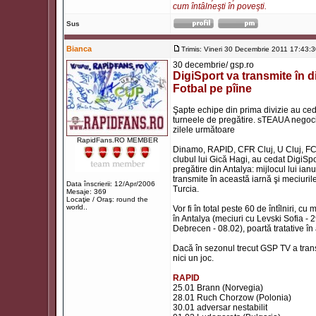
cum întâlneşti în poveşti.
Sus
Bianca
Trimis: Vineri 30 Decembrie 2011 17:43:
30 decembrie/ gsp.ro
DigiSport va transmite în d
Fotbal pe pîine
Şapte echipe din prima divizie au cedat
turneele de pregătire. sTEAUA negoci
zilele următoare
RapidFans.RO MEMBER
Dinamo, RAPID, CFR Cluj, U Cluj, FC Va
clubul lui Gică Hagi, au cedat DigiSpo
pregătire din Antalya: mijlocul lui ia
transmite în această iarnă şi meciurile 
Data înscrierii: 12/Apr/2006
Turcia.
Mesaje: 369
Locaţie / Oraş: round the
world..
Vor fi în total peste 60 de întîlniri,
în Antalya (meciuri cu Levski Sofia -
Debrecen - 08.02), poartă tratative în 
Dacă în sezonul trecut GSP TV a trans
nici un joc.
RAPID
25.01 Brann (Norvegia)
28.01 Ruch Chorzow (Polonia)
30.01 adversar nestabilit