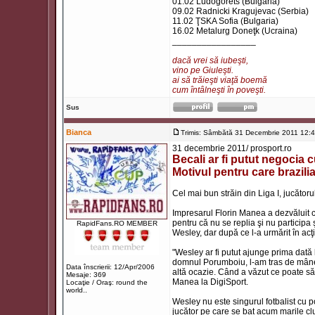
01.02 Ludogorets (Bulgaria)
09.02 Radnicki Kragujevac (Serbia)
11.02 ŢSKA Sofia (Bulgaria)
16.02 Metalurg Doneţk (Ucraina)
_________________
dacă vrei să iubeşti,
vino pe Giuleşti.
ai să trăieşti viaţă boemă
cum întâlneşti în poveşti.
Sus
Bianca
Trimis: Sâmbătă 31 Decembrie 2011 12:
31 decembrie 2011/ prosport.ro
Becali ar fi putut negocia
Motivul pentru care brazil
Cel mai bun străin din Liga I, jucătoru
Impresarul Florin Manea a dezvăluit că
pentru că nu se replia şi nu participa
RapidFans.RO MEMBER
Wesley, dar după ce l-a urmărit în acţi
"Wesley ar fi putut ajunge prima dat
domnul Porumboiu, l-am tras de mânec
Data înscrierii: 12/Apr/2006
altă ocazie. Când a văzut ce poate să f
Mesaje: 369
Manea la DigiSport.
Locaţie / Oraş: round the
world..
Wesley nu este singurul fotbalist cu p
jucător pe care se bat acum marile club