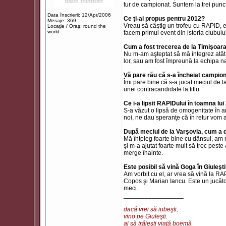
tur de campionat. Suntem la trei punc
Data înscrierii: 12/Apr/2006
Ce ţi-ai propus pentru 2012?
Mesaje: 369
Vreau să câştig un trofeu cu RAPID, e
Locaţie / Oraş: round the
world..
facem primul event din istoria clubului
Cum a fost trecerea de la Timişoar
Nu m-am aşteptat să mă integrez atât 
lor, sau am fost împreună la echipa na
Vă pare rău că s-a încheiat campion
Îmi pare bine că s-a jucat meciul de la
unei contracandidate la titlu.
Ce i-a lipsit RAPIDului în toamna lu
S-a văzut o lipsă de omogenitate în a
noi, ne dau speranţe că în retur vom 
După meciul de la Varşovia, cum a 
Mă înţeleg foarte bine cu dânsul, am m
şi m-a ajutat foarte mult să trec pes
merge înainte.
Este posibil să vină Goga în Giuleşt
Am vorbit cu el, ar vrea să vină la R
Copos şi Marian Iancu. Este un jucăto
meci.
_________________
dacă vrei să iubeşti,
vino pe Giuleşti.
ai să trăieşti viaţă boemă