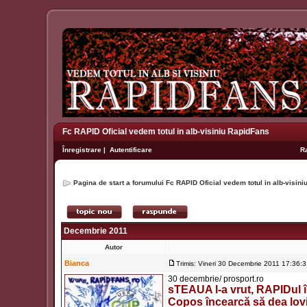
Fc RAPID Oficial vedem totul in alb-visiniu RapidFans
Înregistrare
|
Autentificare
R
Pagina de start a forumului Fc RAPID Oficial vedem totul in alb-visin
Decembrie 2011
Autor
Bianca
Trimis: Vineri 30 Decembrie 2011 17:36:
30 decembrie/ prosport.ro
sTEAUA l-a vrut, RAPIDul îl
Copos încearcă să dea lovit