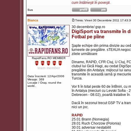
cum întâlneşti în poveşti.
Sus
Bianca
Trimis: Vineri 30 Decembrie 2011 17:43:
30 decembrie/ gsp.ro
DigiSport va transmite în d
Fotbal pe pîine
Şapte echipe din prima divizie au cedat
turneele de pregătire. sTEAUA negoci
zilele următoare
RapidFans.RO MEMBER
Dinamo, RAPID, CFR Cluj, U Cluj, FC Va
clubul lui Gică Hagi, au cedat DigiSpo
pregătire din Antalya: mijlocul lui ia
transmite în această iarnă şi meciurile 
Data înscrierii: 12/Apr/2006
Turcia.
Mesaje: 369
Locaţie / Oraş: round the
world..
Vor fi în total peste 60 de întîlniri,
în Antalya (meciuri cu Levski Sofia -
Debrecen - 08.02), poartă tratative în 
Dacă în sezonul trecut GSP TV a trans
nici un joc.
RAPID
25.01 Brann (Norvegia)
28.01 Ruch Chorzow (Polonia)
30.01 adversar nestabilit