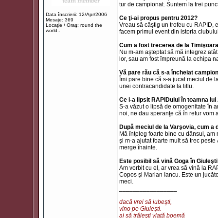
tur de campionat. Suntem la trei punc
Data înscrierii: 12/Apr/2006
Ce ţi-ai propus pentru 2012?
Mesaje: 369
Vreau să câştig un trofeu cu RAPID, e
Locaţie / Oraş: round the
world..
facem primul event din istoria clubului
Cum a fost trecerea de la Timişoar
Nu m-am aşteptat să mă integrez atât 
lor, sau am fost împreună la echipa na
Vă pare rău că s-a încheiat campion
Îmi pare bine că s-a jucat meciul de la
unei contracandidate la titlu.
Ce i-a lipsit RAPIDului în toamna lu
S-a văzut o lipsă de omogenitate în a
noi, ne dau speranţe că în retur vom 
După meciul de la Varşovia, cum a 
Mă înţeleg foarte bine cu dânsul, am m
şi m-a ajutat foarte mult să trec pes
merge înainte.
Este posibil să vină Goga în Giuleşt
Am vorbit cu el, ar vrea să vină la R
Copos şi Marian Iancu. Este un jucăto
meci.
_________________
dacă vrei să iubeşti,
vino pe Giuleşti.
ai să trăieşti viaţă boemă