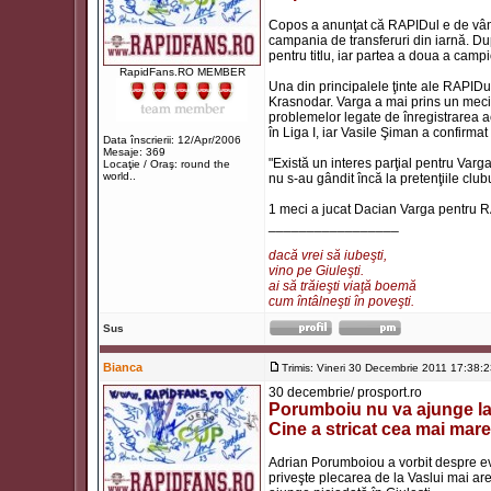
Copos a anunţat că RAPIDul e de vânza
campania de transferuri din iarnă. Du
pentru titlu, iar partea a doua a camp
RapidFans.RO MEMBER
Una din principalele ţinte ale RAPID
Krasnodar. Varga a mai prins un meci 
problemelor legate de înregistrarea ac
în Liga I, iar Vasile Şiman a confirmat 
Data înscrierii: 12/Apr/2006
Mesaje: 369
"Există un interes parţial pentru Varg
Locaţie / Oraş: round the
world..
nu s-au gândit încă la pretenţiile club
1 meci a jucat Dacian Varga pentru 
_________________
dacă vrei să iubeşti,
vino pe Giuleşti.
ai să trăieşti viaţă boemă
cum întâlneşti în poveşti.
Sus
Bianca
Trimis: Vineri 30 Decembrie 2011 17:38:
30 decembrie/ prosport.ro
Porumboiu nu va ajunge la
Cine a stricat cea mai mare
Adrian Porumboiou a vorbit despre ev
priveşte plecarea de la Vaslui mai are