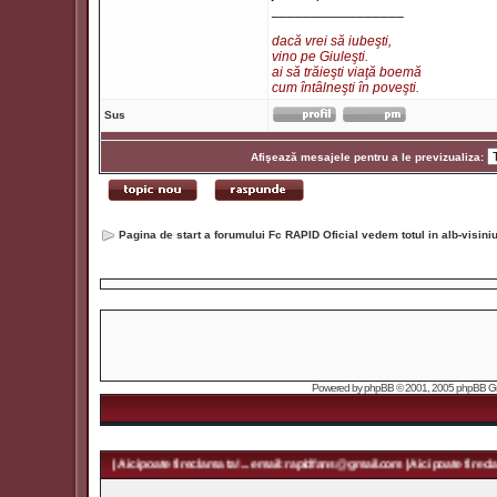
_________________
dacă vrei să iubeşti,
vino pe Giuleşti.
ai să trăieşti viaţă boemă
cum întâlneşti în poveşti.
Sus
Afişează mesajele pentru a le previzualiza:
Pagina de start a forumului Fc RAPID Oficial vedem totul in alb-visin
Powered by
phpBB
© 2001, 2005 phpBB Grou
fans@gmail.com | Aici poate fi reclama ta! ... email: rapidfans@gmail.com | Aici poate fi reclama ta