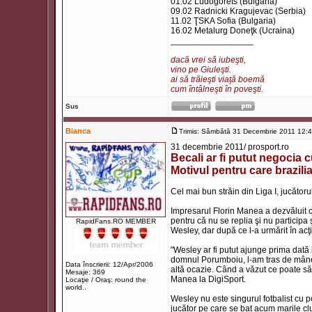
01.02 Ludogorets (Bulgaria)
09.02 Radnicki Kragujevac (Serbia)
11.02 ŢSKA Sofia (Bulgaria)
16.02 Metalurg Doneţk (Ucraina)
_________________
dacă vrei să iubeşti,
vino pe Giuleşti.
ai să trăieşti viaţă boemă
cum întâlneşti în poveşti.
Sus
Bianca
Trimis: Sâmbătă 31 Decembrie 2011 12:
31 decembrie 2011/ prosport.ro
Becali ar fi putut negocia
Motivul pentru care brazil
Cel mai bun străin din Liga I, jucătoru
Impresarul Florin Manea a dezvăluit că
pentru că nu se replia şi nu participa
RapidFans.RO MEMBER
Wesley, dar după ce l-a urmărit în acţi
"Wesley ar fi putut ajunge prima dat
domnul Porumboiu, l-am tras de mânec
Data înscrierii: 12/Apr/2006
altă ocazie. Când a văzut ce poate să f
Mesaje: 369
Manea la DigiSport.
Locaţie / Oraş: round the
world..
Wesley nu este singurul fotbalist cu p
jucător pe care se bat acum marile club