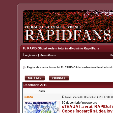
Fc RAPID Oficial vedem totul in alb-visiniu RapidFans
Înregistrare
|
Autentificare
R
Pagina de start a forumului Fc RAPID Oficial vedem totul in alb-visin
Decembrie 2011
Autor
Bianca
Trimis: Vineri 30 Decembrie 2011 17:36:
30 decembrie/ prosport.ro
sTEAUA l-a vrut, RAPIDul îl
Copos încearcă să dea lovit