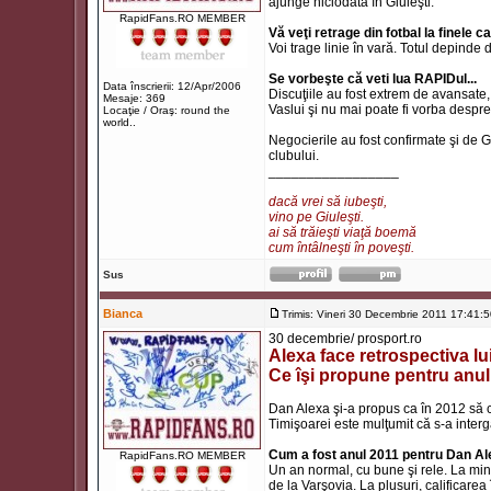
ajunge niciodată în Giuleşti.
RapidFans.RO MEMBER
Vă veţi retrage din fotbal la finele 
Voi trage linie în vară. Totul depinde
Se vorbeşte că veti lua RAPIDul...
Data înscrierii: 12/Apr/2006
Discuţiile au fost extrem de avansate, d
Mesaje: 369
Vaslui şi nu mai poate fi vorba despr
Locaţie / Oraş: round the
world..
Negocierile au fost confirmate şi de 
clubului.
_________________
dacă vrei să iubeşti,
vino pe Giuleşti.
ai să trăieşti viaţă boemă
cum întâlneşti în poveşti.
Sus
Bianca
Trimis: Vineri 30 Decembrie 2011 17:41:
30 decembrie/ prosport.ro
Alexa face retrospectiva lui
Ce îşi propune pentru anu
Dan Alexa şi-a propus ca în 2012 să c
Timişoarei este mulţumit că s-a inter
Cum a fost anul 2011 pentru Dan A
RapidFans.RO MEMBER
Un an normal, cu bune şi rele. La min
de la Varşovia. La plusuri, calificar